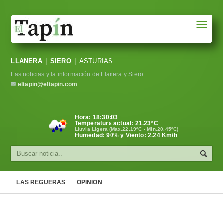
☰
Portada
LLANERA
SIERO
ASTURIAS
Sociedad
Las noticias y la información de Llanera y Siero
Política
✉
eltapin@eltapin.com
Deportes
Hora:
18:30:05
Temperatura actual:
21.23
°C
Varios
Lluvia Ligera (Max.22.19ºC - Min.20.45ºC)
Humedad: 90% y Viento: 2.24 Km/h
Cultura
Asturias
LAS REGUERAS
OPINION
Videos
Carta al director