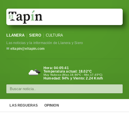
LLANERA
SIERO
CULTURA
Las noticias y la información de Llanera y Siero
✉
eltapin@eltapin.com
Hora:
04:05:42
Temperatura actual:
18.02
°C
Muy Nuboso (Max.18.86ºC - Min.17.45ºC)
Humedad: 94% y Viento: 2.24 Km/h
LAS REGUERAS
OPINION