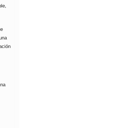
le,
ue
 una
zación
una