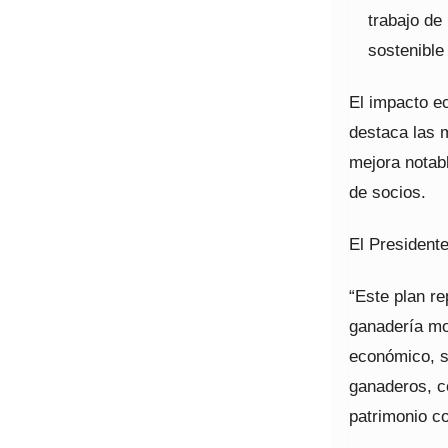
trabajo de
sostenible
El impacto e
destaca las 
mejora notabl
de socios.
El Presiden
“Este plan r
ganadería mo
económico, s
ganaderos, co
patrimonio co