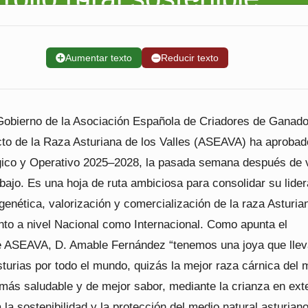
➕
Aumentar texto
➖
Reducir texto
Gobierno de la Asociación Española de Criadores de Ganad
to de la Raza Asturiana de los Valles (ASEAVA) ha aprobad
gico y Operativo 2025–2028, la pasada semana después de 
bajo. Es una hoja de ruta ambiciosa para consolidar su lide
genética, valorización y comercialización de la raza Asturia
anto a nivel Nacional como Internacional. Como apunta el
e ASEAVA, D. Amable Fernández “tenemos una joya que llev
turias por todo el mundo, quizás la mejor raza cárnica del 
 más saludable y de mejor sabor, mediante la crianza en ext
 la sostenibilidad y la protección del medio natural asturiano