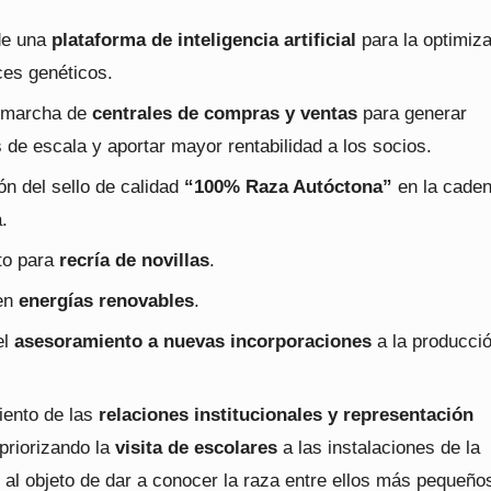
de una
plataforma de inteligencia artificial
para la optimiz
ces genéticos.
 marcha de
centrales de compras y ventas
para generar
de escala y aportar mayor rentabilidad a los socios.
ón del sello de calidad
“100% Raza Autóctona”
en la cade
.
to para
recría de novillas
.
 en
energías renovables
.
el
asesoramiento a nuevas incorporaciones
a la producci
iento de las
relaciones institucionales y representación
 priorizando la
visita de escolares
a las instalaciones de la
 al objeto de dar a conocer la raza entre ellos más pequeños