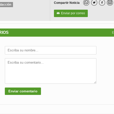
Compartir Noticia


dacción
Enviar por correo
✉
RIOS
E