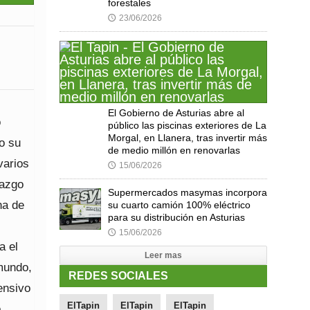
forestales
23/06/2026
🕔
El Gobierno de Asturias abre al
o
público las piscinas exteriores de La
Morgal, en Llanera, tras invertir más
o su
de medio millón en renovarlas
varios
15/06/2026
🕔
razgo
Supermercados masymas incorpora
na de
su cuarto camión 100% eléctrico
para su distribución en Asturias
15/06/2026
🕔
a el
Leer mas
mundo,
REDES SOCIALES
ensivo
ElTapin
ElTapin
ElTapin
.