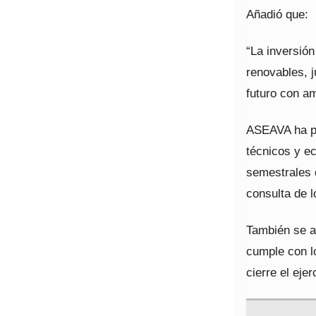
Añadió que:
“La inversión
renovables, j
futuro con am
ASEAVA ha pr
técnicos y e
semestrales 
consulta de 
También se a
cumple con l
cierre el ejer