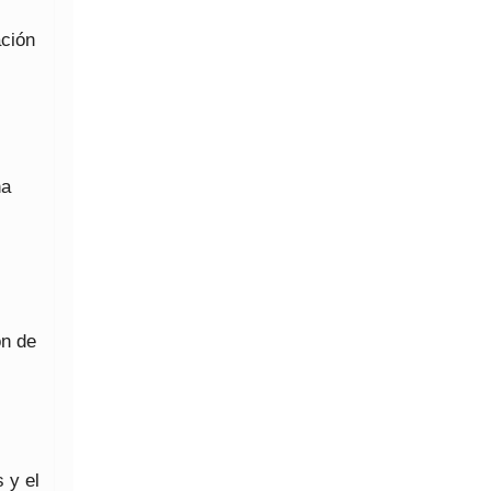
ación
na
ón de
 y el