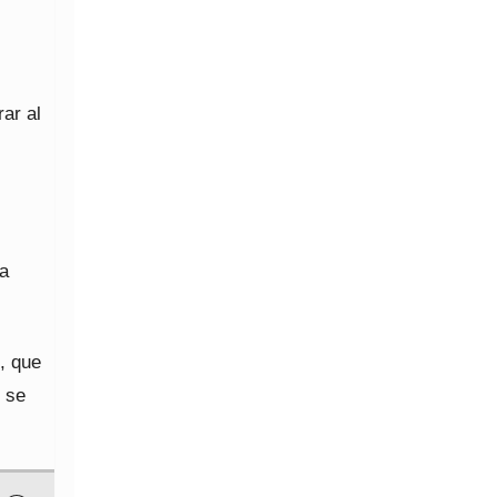
rar al
ra
, que
 se