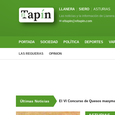
LLANERA
SIERO
ASTURIAS
Las noticias y la información de Llanera
✉
eltapin@eltapin.com
PORTADA
SOCIEDAD
POLÍTICA
DEPORTES
VA
LAS REGUERAS
OPINION
Últimas Noticias
El VI Concurso de Quesos masyma