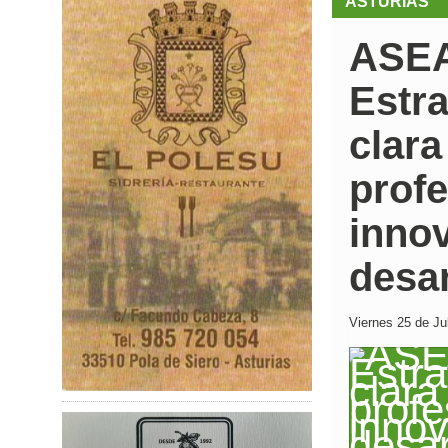
ASTURIAS
ASEA
Estr
clara
profe
innov
desar
Viernes 25 de Jul