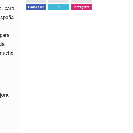
Facebook
X
Instagram
, para
España
 para
da
 mucho
jora