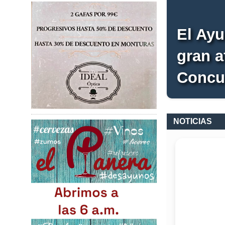
El Ayu
gran a
Concu
NOTICIAS