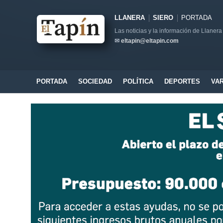
LLANERA
SIERO
PORTADA
Las noticias y la información de Llanera
✉
eltapin@eltapin.com
PORTADA
SOCIEDAD
POLÍTICA
DEPORTES
VA