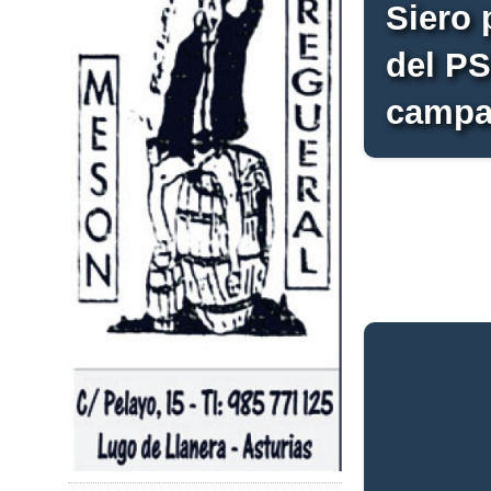
Siero 
del P
campa