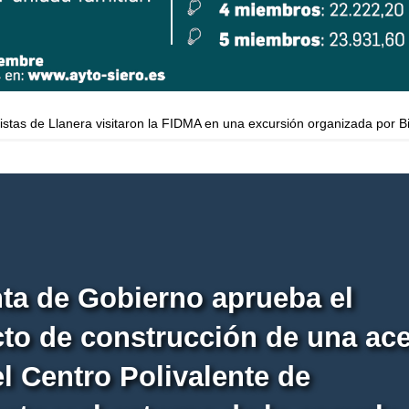
istas de Llanera visitaron la FIDMA en una excursión organizada por Bi
ones del PSOE a empresas que apoyaron la campaña por una consulta 
egral del servicio de recogida de residuos para acabar con los conte
iento de Siero solicitan formalmente la dimisión o el cese del tenient
 una gran afluencia de público en el Concurso Equino y FAPEA
Sier
ta de Gobierno aprueba el
to de construcción de una ac
el Centro Polivalente de