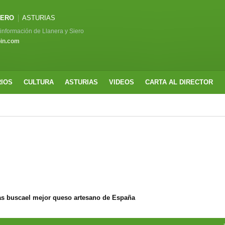
IERO
ASTURIAS
a información de Llanera y Siero
pin.com
RIOS
CULTURA
ASTURIAS
VIDEOS
CARTA AL DIRECTOR
s buscael mejor queso artesano de España