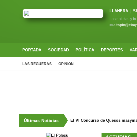
LLANERA
S
Las noticias y l
✉
eltapin@elta
PORTADA
SOCIEDAD
POLÍTICA
DEPORTES
VA
LAS REGUERAS
OPINION
Últimas Noticias
El VI Concurso de Quesos masyma