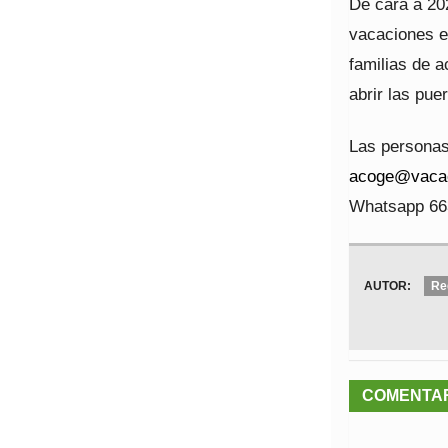
De cara a 20
vacaciones en
familias de a
abrir las pue
Las personas
acoge@vacac
Whatsapp 66
AUTOR:
Re
COMENTA