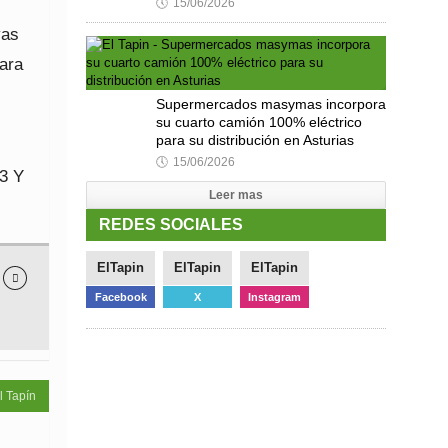
🕔
15/06/2026
vas
para
Supermercados masymas incorpora
su cuarto camión 100% eléctrico
para su distribución en Asturias
🕔
15/06/2026
13 Y
Leer mas
REDES SOCIALES
ElTapin
ElTapin
ElTapin

Facebook
X
Instagram
l Tapín