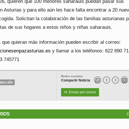
26, quieren que 100 menores saharauis puedan pasar sus
 Asturias y para ello aún les hace falta encontrar a 20 nue
cogida. Solicitan la colaboración de las familias asturianas 
rtas de sus hogares a estos niños y niñas saharauis.
 que quieran más información pueden escribir al correo:
ionesenpazasturias.es
y llamar a los teléfonos: 622 890 7
3 745771
Redes sociales
Compartir Noticia


dacción
✉
Enviar por correo
RIOS
E