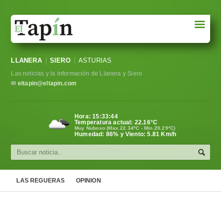
☰
Portada
LLANERA
SIERO
ASTURIAS
Sociedad
Las noticias y la información de Llanera y Siero
Política
✉
eltapin@eltapin.com
Deportes
Hora:
15:33:45
Temperatura actual:
22.16
°C
Varios
Muy Nuboso (Max.22.34ºC - Min.20.29ºC)
Humedad: 86% y Viento: 5.81 Km/h
Cultura
Asturias
LAS REGUERAS
OPINION
Videos
Carta al director