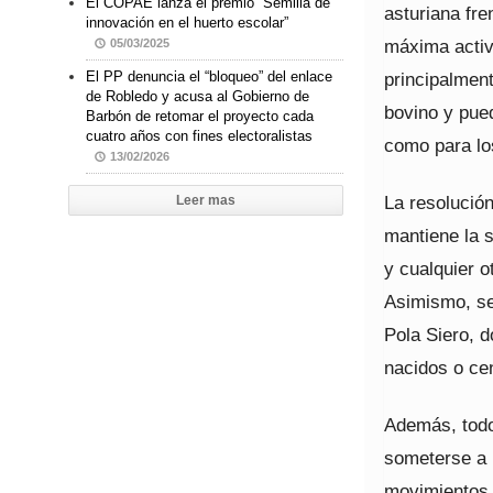
El COPAE lanza el premio “Semilla de
asturiana fre
innovación en el huerto escolar”
máxima activ
05/03/2025
principalmen
El PP denuncia el “bloqueo” del enlace
de Robledo y acusa al Gobierno de
bovino y pue
Barbón de retomar el proyecto cada
cuatro años con fines electoralistas
como para lo
13/02/2026
La resolución
Leer mas
mantiene la 
y cualquier o
Asimismo, se
Pola Siero, 
nacidos o ce
Además, todo
someterse a 
movimientos 