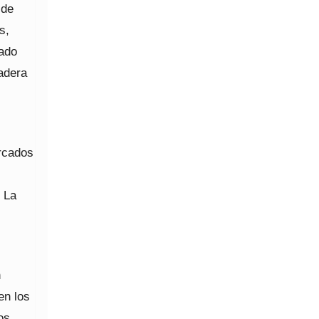
 de
s,
nado
adera
rcados
 La
n
en los
os.