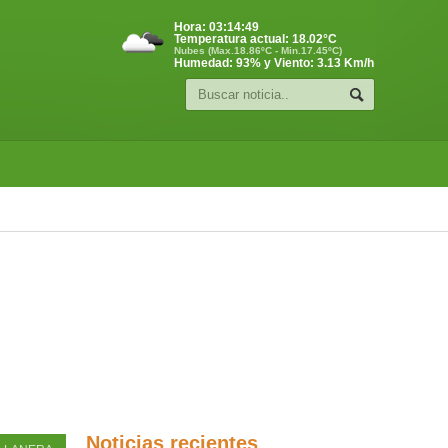
Hora:
03:14:50
Temperatura actual:
18.02
°C
Nubes (Max.18.86ºC - Min.17.45ºC)
Humedad: 93% y Viento: 3.13 Km/h
Noticias recientes