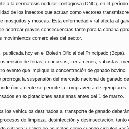
nte a la dermatosis nodular contagiosa (DNC), en el período
idad de los insectos que actúan como vectores transmisore
te mosquitos y moscas. Esta enfermedad viral afecta al ga
de acarrear graves consecuencias tanto para la cabaña gan
s movimientos comerciales del sector.
, publicada hoy en el Boletín Oficial del Principado (Bopa),
suspensión de ferias, concursos, certámenes, subastas, me
tro evento que implique la concentración de ganado bovino.
 prorroga la suspensión del mercado nacional de ganado de
donde únicamente se permite la compraventa de ejemplares
nsados en explotaciones asturianas antes del 1 de marzo.
s los vehículos destinados al transporte de ganado deberá
procesos de limpieza, desinfección y desinsectación, tanto 
de entrada y salida de animales como cuando circulen vací