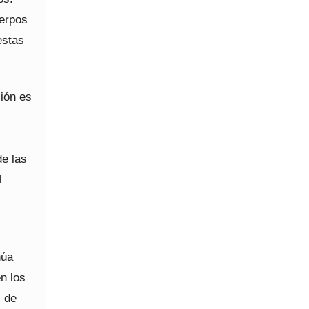
uerpos
estas
ción es
de las
l
núa
n los
s de