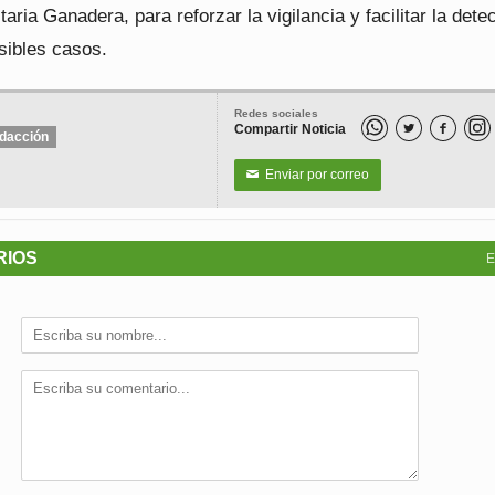
aria Ganadera, para reforzar la vigilancia y facilitar la dete
sibles casos.
Redes sociales
Compartir Noticia


dacción
Enviar por correo
✉
RIOS
E