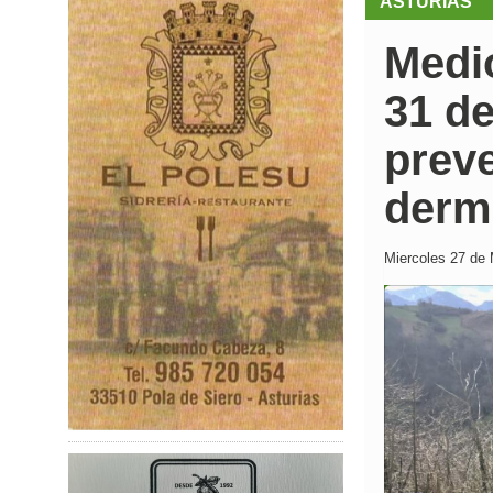
ASTURIAS
Medio
31 de
preve
derm
Miercoles 27 de 