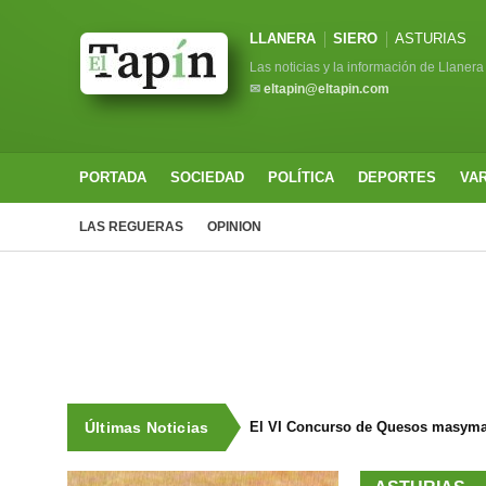
LLANERA
SIERO
ASTURIAS
Las noticias y la información de Llanera
✉
eltapin@eltapin.com
PORTADA
SOCIEDAD
POLÍTICA
DEPORTES
VA
LAS REGUERAS
OPINION
Últimas Noticias
El VI Concurso de Quesos masyma