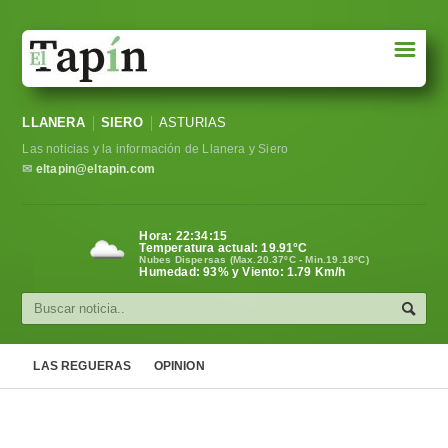
☰
Portada
LLANERA
SIERO
ASTURIAS
Sociedad
Las noticias y la información de Llanera y Siero
Política
✉
eltapin@eltapin.com
Deportes
Hora:
22:34:16
Temperatura actual:
19.91
°C
Varios
Nubes Dispersas (Max.20.37ºC - Min.19.18ºC)
Humedad: 93% y Viento: 1.79 Km/h
Cultura
Asturias
LAS REGUERAS
OPINION
Videos
Carta al director