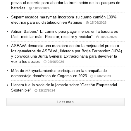
previa al decreto para abordar la tramitación de los parques de
baterías
18/06/2024
Supermercados masymas incorpora su cuarto camión 100%
eléctrico para su distribución en Asturias
15/06/2026
Adrián Barbón:" El camino para pagar menos en la basura es
fácil: reciclar más. Reciclar, reciclar y reciclar”
18/01/2024
ASEAVA denuncia una maniobra contra la mejora del precio a
los ganaderos de ASEAVA, liderada por Borja Fernandez (URA)
y convoca una Junta General Extraordinaria para devolver la
voz a los socios
04/06/2026
Más de 50 ayuntamientos participan en la campaña de
compostaje doméstico de Cogersa en 2023
07/02/2023
Llanera fue la sede de la jornada sobre “Gestión Empresarial
Sostenible”
12/12/2024
Leer mas