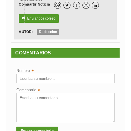
Redes sociales
Compartir Noticia



Enviar por correo
✉
AUTOR:
Redacción
COMENTARIOS
Nombre
*
Comentario
*