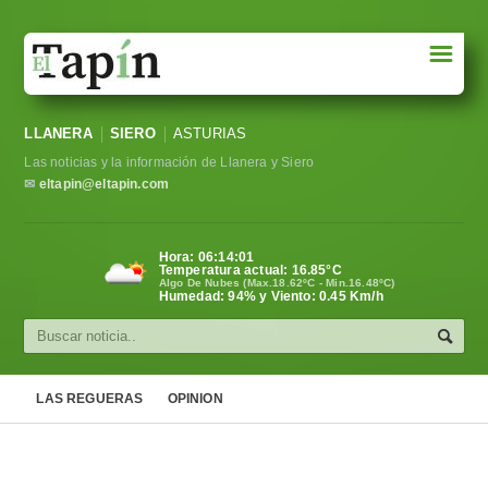
☰
Portada
LLANERA
SIERO
ASTURIAS
Sociedad
Las noticias y la información de Llanera y Siero
Política
✉
eltapin@eltapin.com
Deportes
Hora:
06:14:02
Temperatura actual:
16.85
°C
Varios
Algo De Nubes (Max.18.62ºC - Min.16.48ºC)
Humedad: 94% y Viento: 0.45 Km/h
Cultura
Asturias
LAS REGUERAS
OPINION
Videos
Carta al director