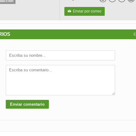
dacción
Enviar por correo
✉
RIOS
E