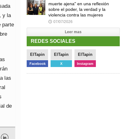
muerte ajena" en una reflexión
osada
sobre el poder, la verdad y la
 y la
violencia contra las mujeres
07/07/2026
🕔
 parte
Leer mas
obre
REDES SOCIALES
ElTapin
ElTapin
ElTapin
las
Facebook
X
Instagram
arán
a las
ral
s
ial de
