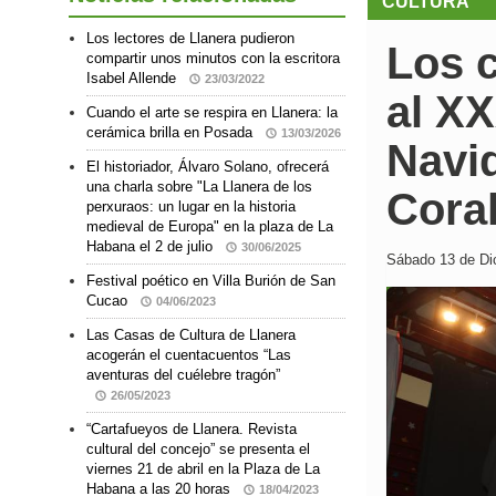
CULTURA
Los lectores de Llanera pudieron
Los c
compartir unos minutos con la escritora
Isabel Allende
23/03/2022
al XX
Cuando el arte se respira en Llanera: la
cerámica brilla en Posada
13/03/2026
Navid
El historiador, Álvaro Solano, ofrecerá
una charla sobre "La Llanera de los
Coral
perxuraos: un lugar en la historia
medieval de Europa" en la plaza de La
Habana el 2 de julio
30/06/2025
Sábado 13 de Dic
Festival poético en Villa Burión de San
Cucao
04/06/2023
Las Casas de Cultura de Llanera
acogerán el cuentacuentos “Las
aventuras del cuélebre tragón”
26/05/2023
“Cartafueyos de Llanera. Revista
cultural del concejo” se presenta el
viernes 21 de abril en la Plaza de La
Habana a las 20 horas
18/04/2023