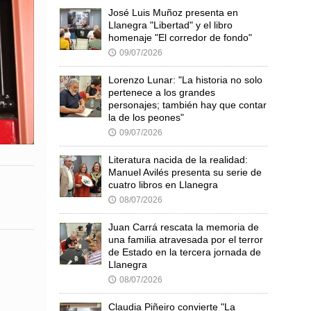
José Luis Muñoz presenta en
Llanegra "Libertad" y el libro
homenaje "El corredor de fondo"
09/07/2026
🕔
Lorenzo Lunar: "La historia no solo
pertenece a los grandes
personajes; también hay que contar
la de los peones"
09/07/2026
🕔
Literatura nacida de la realidad:
Manuel Avilés presenta su serie de
cuatro libros en Llanegra
08/07/2026
🕔
Juan Carrá rescata la memoria de
una familia atravesada por el terror
de Estado en la tercera jornada de
Llanegra
08/07/2026
🕔
l
Claudia Piñeiro convierte "La