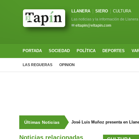
LLANERA
SIERO
CULTURA
Las noticias y la información de Llanera
✉
eltapin@eltapin.com
PORTADA
SOCIEDAD
POLÍTICA
DEPORTES
VA
LAS REGUERAS
OPINION
Últimas Noticias
José Luis Muñoz presenta en Llaneg
Noticias relacionadas