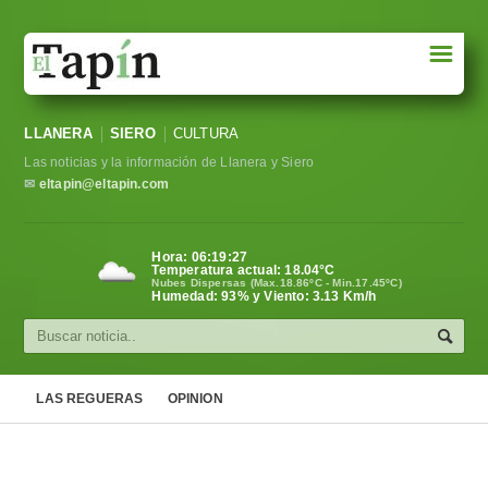
☰
Portada
LLANERA
SIERO
CULTURA
Sociedad
Las noticias y la información de Llanera y Siero
Política
✉
eltapin@eltapin.com
Deportes
Hora:
06:19:27
Temperatura actual:
18.04
°C
Varios
Nubes Dispersas (Max.18.86ºC - Min.17.45ºC)
Humedad: 93% y Viento: 3.13 Km/h
Cultura
Asturias
LAS REGUERAS
OPINION
Videos
Carta al director