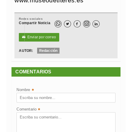
www.museodetiteres.es
Redes sociales
Compartir Noticia



Enviar por correo
✉
AUTOR:
Redacción
COMENTARIOS
Nombre
*
Comentario
*