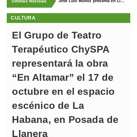
Últimas Noticias
José Luis Muñoz presenta en Llanegra "Libertad" y el libro homenaje "El corredor de fondo"
CULTURA
El Grupo de Teatro
Terapéutico ChySPA
representará la obra
“En Altamar” el 17 de
octubre en el espacio
escénico de La
Habana, en Posada de
Llanera