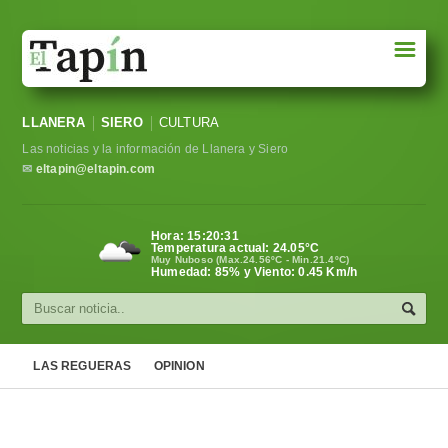
☰
Portada
LLANERA
SIERO
CULTURA
Sociedad
Las noticias y la información de Llanera y Siero
Política
✉
eltapin@eltapin.com
Deportes
Hora:
15:20:31
Temperatura actual:
24.05
°C
Varios
Muy Nuboso (Max.24.56ºC - Min.21.4ºC)
Humedad: 85% y Viento: 0.45 Km/h
Cultura
Asturias
LAS REGUERAS
OPINION
Videos
Carta al director