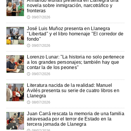
Armando Murias presenta en Llanegra una
novela sobre inmigración, narcotráfico y
fronteras
09/07/2026
🕔
José Luis Muñoz presenta en Llanegra
"Libertad" y el libro homenaje "El corredor de
fondo"
09/07/2026
🕔
Lorenzo Lunar: "La historia no solo pertenece
a los grandes personajes; también hay que
contar la de los peones"
09/07/2026
🕔
Literatura nacida de la realidad: Manuel
Avilés presenta su serie de cuatro libros en
Llanegra
08/07/2026
🕔
Juan Carrá rescata la memoria de una familia
atravesada por el terror de Estado en la
tercera jornada de Llanegra
08/07/2026
🕔