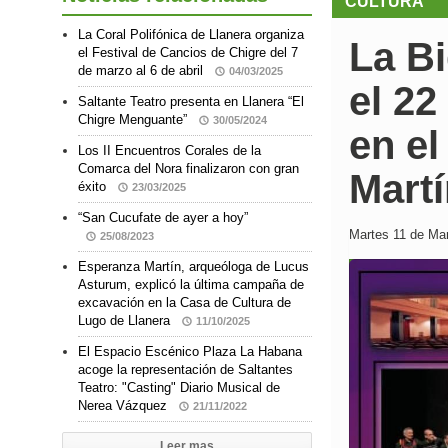
CULTURA
La Coral Polifónica de Llanera organiza
La Bi
el Festival de Cancios de Chigre del 7
de marzo al 6 de abril
04/03/2025
el 22
Saltante Teatro presenta en Llanera “El
Chigre Menguante”
30/05/2024
en el
Los II Encuentros Corales de la
Comarca del Nora finalizaron con gran
Mart
éxito
23/03/2025
“San Cucufate de ayer a hoy”
Martes 11 de Mar
25/08/2023
Esperanza Martín, arqueóloga de Lucus
Asturum, explicó la última campaña de
excavación en la Casa de Cultura de
Lugo de Llanera
11/10/2025
El Espacio Escénico Plaza La Habana
acoge la representación de Saltantes
Teatro: "Casting" Diario Musical de
Nerea Vázquez
21/11/2022
Leer mas