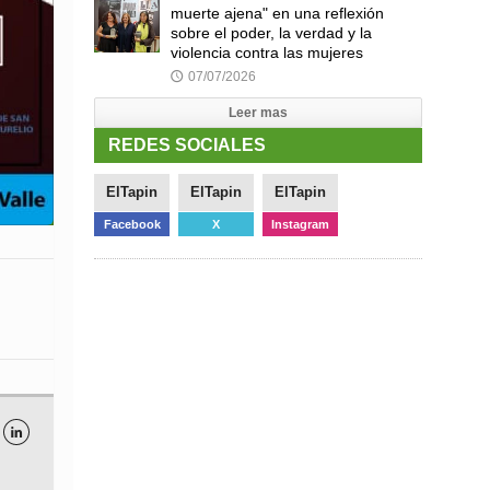
muerte ajena" en una reflexión
sobre el poder, la verdad y la
violencia contra las mujeres
07/07/2026
🕔
Leer mas
REDES SOCIALES
ElTapin
ElTapin
ElTapin
Facebook
X
Instagram
