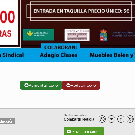
➕
Aumentar texto
➖
Reducir texto
Redes sociales
Compartir Noticia


dacción
Enviar por correo
✉