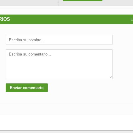
RIOS
E