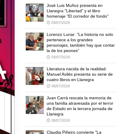
José Luis Muñoz presenta en
Llanegra "Libertad" y el libro
homenaje "El corredor de fondo"
09/07/2026
🕔
Lorenzo Lunar: "La historia no solo
pertenece a los grandes
personajes; también hay que contar
la de los peones"
09/07/2026
🕔
Literatura nacida de la realidad:
Manuel Avilés presenta su serie de
cuatro libros en Llanegra
08/07/2026
🕔
Juan Carrá rescata la memoria de
una familia atravesada por el terror
de Estado en la tercera jornada de
Llanegra
08/07/2026
🕔
Claudia Piñeiro convierte "La