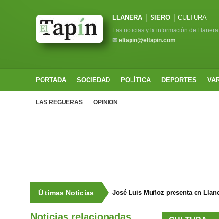
LLANERA
SIERO
CULTURA
Las noticias y la información de Llanera
✉
eltapin@eltapin.com
PORTADA
SOCIEDAD
POLÍTICA
DEPORTES
VA
LAS REGUERAS
OPINION
Últimas Noticias
José Luis Muñoz presenta en Llaneg
Noticias relacionadas