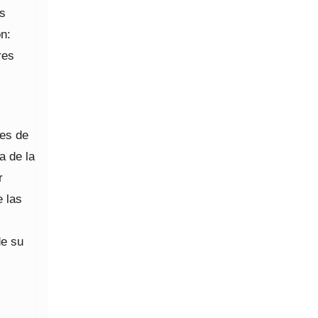
as
ón:
res
res de
a de la
r
e las
de su