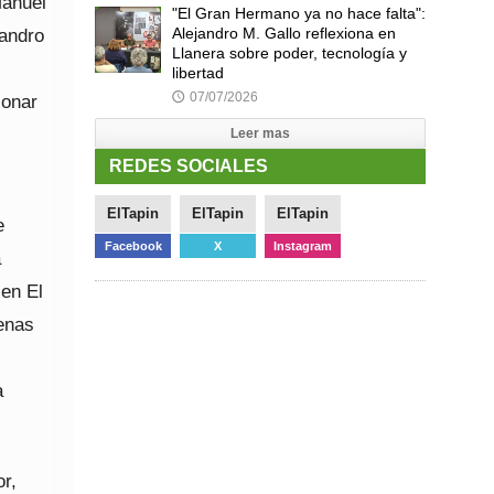
Manuel
"El Gran Hermano ya no hace falta":
Alejandro M. Gallo reflexiona en
jandro
Llanera sobre poder, tecnología y
libertad
07/07/2026
🕔
ionar
Leer mas
REDES SOCIALES
ElTapin
ElTapin
ElTapin
e
Facebook
X
Instagram
a
 en El
enas
a
or,