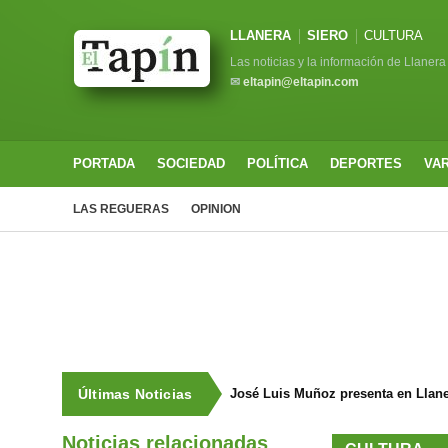
LLANERA
SIERO
CULTURA
Las noticias y la información de Llanera
✉
eltapin@eltapin.com
PORTADA
SOCIEDAD
POLÍTICA
DEPORTES
VA
LAS REGUERAS
OPINION
Últimas Noticias
José Luis Muñoz presenta en Llaneg
Noticias relacionadas