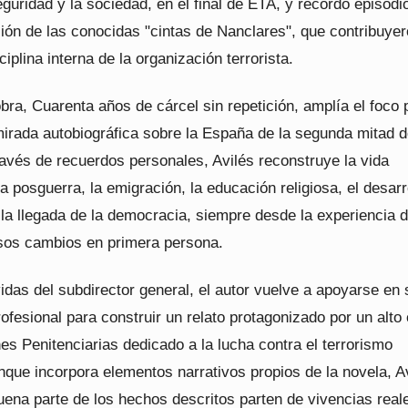
guridad y la sociedad, en el final de ETA, y recordó episodi
ión de las conocidas "cintas de Nanclares", que contribuyer
ciplina interna de la organización terrorista.
ra, Cuarenta años de cárcel sin repetición, amplía el foco 
mirada autobiográfica sobre la España de la segunda mitad d
ravés de recuerdos personales, Avilés reconstruye la vida
la posguerra, la emigración, la educación religiosa, el desarr
la llegada de la democracia, siempre desde la experiencia 
esos cambios en primera persona.
idas del subdirector general, el autor vuelve a apoyarse en 
rofesional para construir un relato protagonizado por un alto
nes Penitenciarias dedicado a la lucha contra el terrorismo
nque incorpora elementos narrativos propios de la novela, A
uena parte de los hechos descritos parten de vivencias real