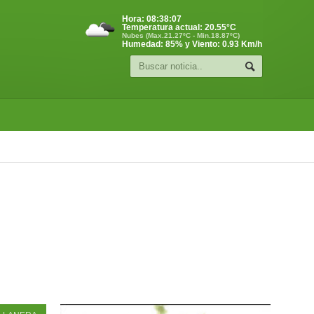
Hora:
08:38:08
Temperatura actual:
20.55
°C
Nubes (Max.21.27ºC - Min.18.87ºC)
Humedad: 85% y Viento: 0.93 Km/h