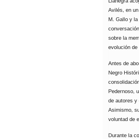
Llanegra acog
Avilés, en u
M. Gallo y l
conversación 
sobre la memo
evolución de
Antes de abor
Negro Históri
consolidación
Pedernoso, u
de autores y 
Asimismo, su
voluntad de e
Durante la co