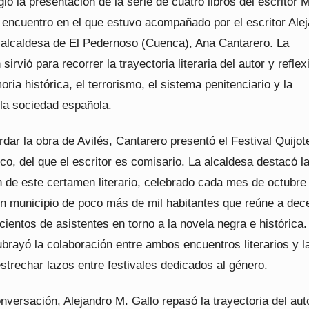
ió la presentación de la serie de cuatro libros del escritor 
n encuentro en el que estuvo acompañado por el escritor Ale
a alcaldesa de El Pedernoso (Cuenca), Ana Cantarero. La
sirvió para recorrer la trayectoria literaria del autor y reflex
ria histórica, el terrorismo, el sistema penitenciario y la
 la sociedad española.
dar la obra de Avilés, Cantarero presentó el Festival Quijot
co, del que el escritor es comisario. La alcaldesa destacó l
 de este certamen literario, celebrado cada mes de octubre
n municipio de poco más de mil habitantes que reúne a dec
cientos de asistentes en torno a la novela negra e histórica.
brayó la colaboración entre ambos encuentros literarios y l
strechar lazos entre festivales dedicados al género.
nversación, Alejandro M. Gallo repasó la trayectoria del aut