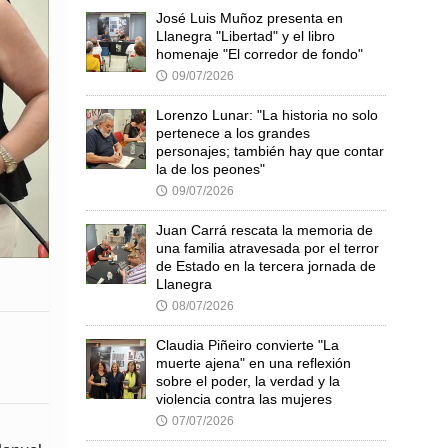
José Luis Muñoz presenta en
Llanegra "Libertad" y el libro
homenaje "El corredor de fondo"
09/07/2026
🕔
Lorenzo Lunar: "La historia no solo
pertenece a los grandes
personajes; también hay que contar
la de los peones"
09/07/2026
🕔
Juan Carrá rescata la memoria de
una familia atravesada por el terror
de Estado en la tercera jornada de
Llanegra
08/07/2026
🕔
Claudia Piñeiro convierte "La
muerte ajena" en una reflexión
sobre el poder, la verdad y la
violencia contra las mujeres
07/07/2026
🕔