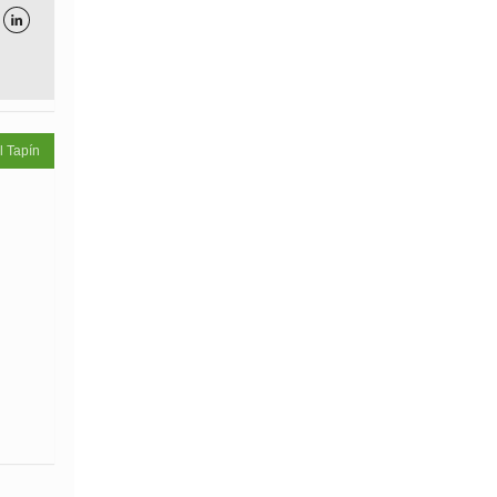

l Tapín