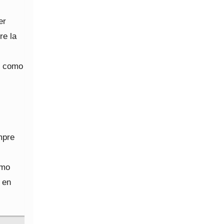
er
re la
te como
empre
omo
 en