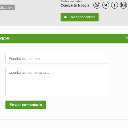
Redes sociales
Compartir Noticia


dacción
Enviar por correo
✉
RIOS
E