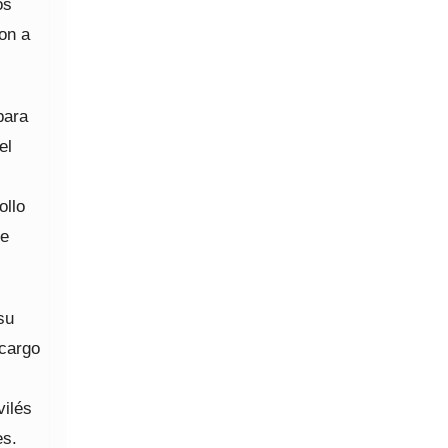
os
on a
para
el
ollo
de
su
 cargo
vilés
es.