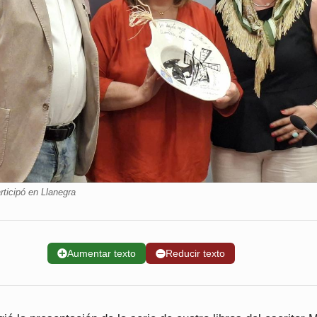
rticipó en Llanegra
➕
Aumentar texto
➖
Reducir texto