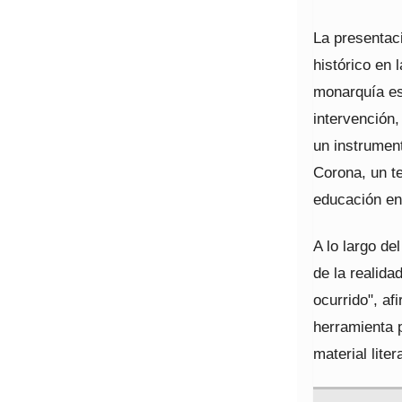
La presentac
histórico en 
monarquía es
intervención,
un instrument
Corona, un t
educación en 
A lo largo de
de la realida
ocurrido", af
herramienta p
material liter