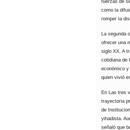
fuerzas de se
como la difus
romper la dis
La segunda ob
ofrecer una 
siglo XX. A t
cotidiana de 
económico y 
quien vivió 
En Las tres v
trayectoria p
de Institucio
yihadista. Au
señaló que b