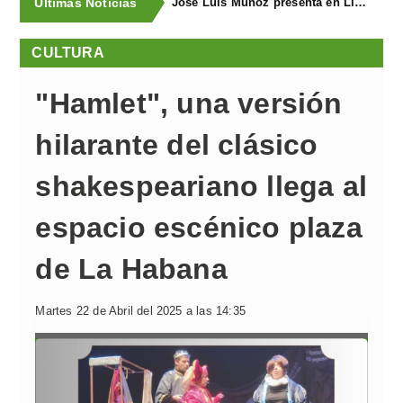
Últimas Noticias
José Luis Muñoz presenta en Llanegra "Libertad" y el libro homenaje "El corredor de fondo"
CULTURA
"Hamlet", una versión
hilarante del clásico
shakespeariano llega al
espacio escénico plaza
de La Habana
Martes 22 de Abril del 2025 a las 14:35