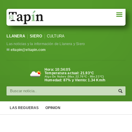
☰
Portada
LLANERA
SIERO
CULTURA
Sociedad
Las noticias y la información de Llanera y Siero
Política
✉
eltapin@eltapin.com
Deportes
Hora:
10:34:06
Temperatura actual:
21.93
°C
Varios
Algo De Nubes (Max.22.76ºC - Min.21ºC)
Humedad: 87% y Viento: 1.34 Km/h
Cultura
Asturias
LAS REGUERAS
OPINION
Videos
Carta al director