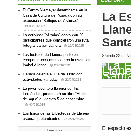
CULTURA
El Centro Niemeyer desembarca en la
La E
Casa de Cultura de Posada con su
exposición “Reflejos de Asturias”
Llane
03/03/2022
La actividad “Miradas” contó con 20
Santa
participantes que completaron una ruta
fotográfica por Llanera
12/04/2025
Los lectores de Llanera pudieron
Sábado 22 de No
compartir unos minutos con la escritora
Isabel Allende
23/03/2022
Llanera celebra el Día del Libro con
actividades variadas
22/04/2024
La joven escritora llanerense, Iris
Fernández, presentará su libro “El filo
del agua” el viernes 5 de septiembre
03/09/2025
Los libros de las Bibliotecas de Llanera
esperan pretendientes
08/02/2023
El espacio e
Leer mas