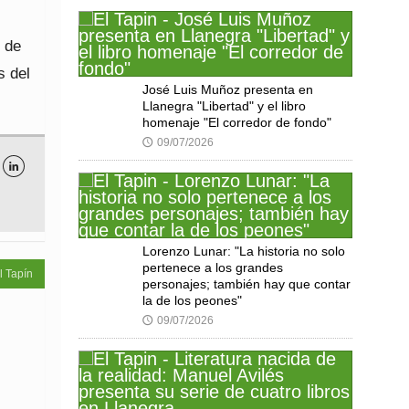
s de
s del
José Luis Muñoz presenta en
Llanegra "Libertad" y el libro
homenaje "El corredor de fondo"
09/07/2026
🕔

Lorenzo Lunar: "La historia no solo
pertenece a los grandes
l Tapín
personajes; también hay que contar
la de los peones"
09/07/2026
🕔