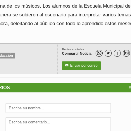
rona de los músicos. Los alumnos de la Escuela Municipal de
nera se subieron al escenario para interpretar varios tema
ora, deleitando al público con todo lo aprendido estos mese
Redes sociales
Compartir Noticia


dacción
Enviar por correo
✉
RIOS
E