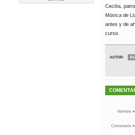
Cecilia, pat
Música de Lla
antes y de ah
curso.
AUTOR:
Re
COMENTA
Nombre
*
Comentario
*