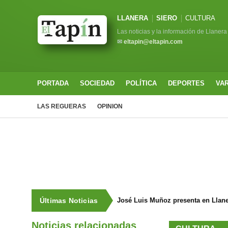
LLANERA
SIERO
CULTURA
Las noticias y la información de Llanera
✉
eltapin@eltapin.com
PORTADA
SOCIEDAD
POLÍTICA
DEPORTES
VA
LAS REGUERAS
OPINION
Últimas Noticias
José Luis Muñoz presenta en Llaneg
Noticias relacionadas