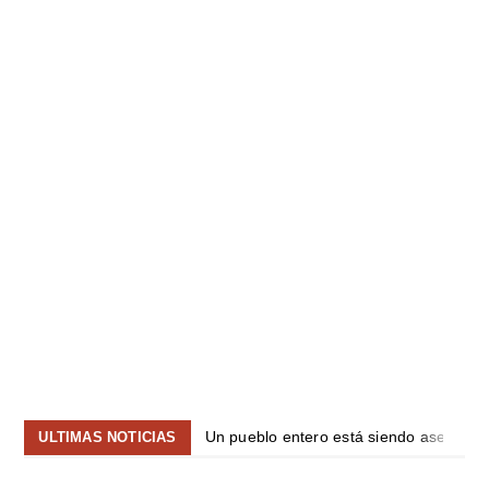
Un pueblo entero está siendo asesinad
ULTIMAS NOTICIAS
Comunicado “Plataforma de socios afecta