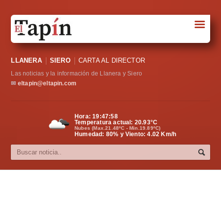
☰
Portada
LLANERA
SIERO
CARTA AL DIRECTOR
Sociedad
Las noticias y la información de Llanera y Siero
Política
✉
eltapin@eltapin.com
Deportes
Hora:
19:48:00
Temperatura actual:
20.93
°C
Varios
Nubes (Max.21.48ºC - Min.19.89ºC)
Humedad: 80% y Viento: 4.02 Km/h
Cultura
Asturias
Videos
Carta al director