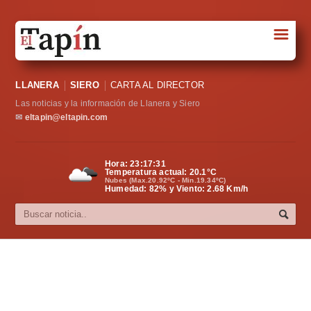
☰
Portada
LLANERA
SIERO
CARTA AL DIRECTOR
Sociedad
Las noticias y la información de Llanera y Siero
Política
✉
eltapin@eltapin.com
Deportes
Hora:
23:17:32
Temperatura actual:
20.1
°C
Varios
Nubes (Max.20.92ºC - Min.19.34ºC)
Humedad: 82% y Viento: 2.68 Km/h
Cultura
Asturias
Videos
Carta al director