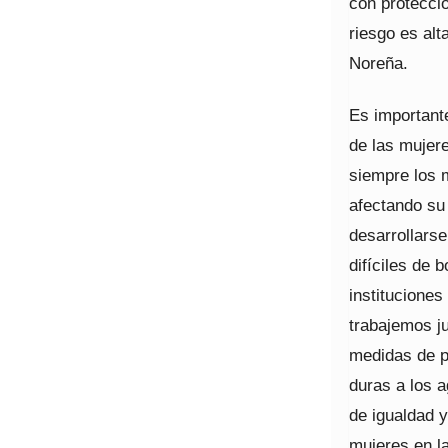
con protecció
riesgo es alt
Noreña.
Es important
de las mujere
siempre los 
afectando su
desarrollars
difíciles de 
instituciones
trabajemos j
medidas de p
duras a los 
de igualdad 
mujeres en la