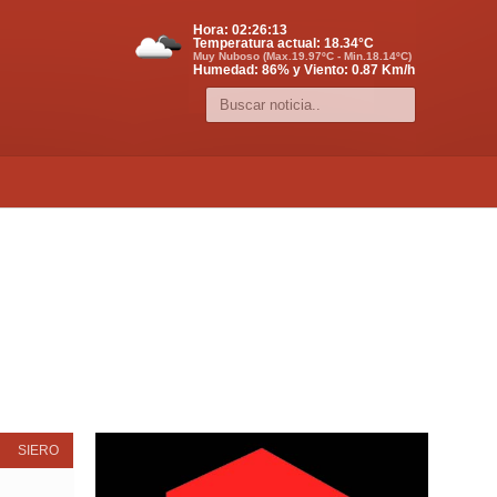
Hora:
02:26:13
Temperatura actual:
18.34
°C
Muy Nuboso (Max.19.97ºC - Min.18.14ºC)
Humedad: 86% y Viento: 0.87 Km/h
SIERO