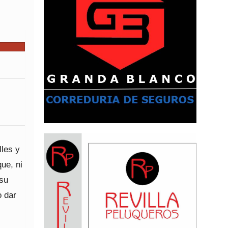
les y
ue, ni
 su
 dar