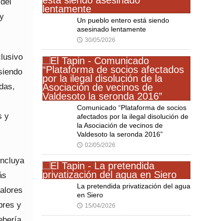
 del
 y
Un pueblo entero está siendo
asesinado lentamente
30/05/2026
🕔
lusivo
 siendo
das,
Comunicado “Plataforma de socios
s y
afectados por la ilegal disolución de
la Asociación de vecinos de
Valdesoto la seronda 2016”
02/05/2026
🕔
incluya
ás
La pretendida privatización del agua
alores
en Siero
bres y
15/04/2026
🕔
ebería