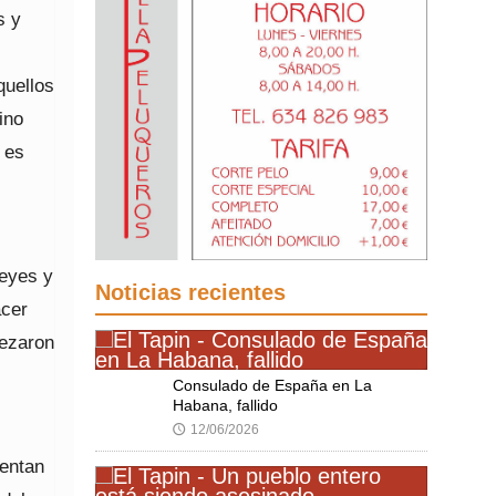
s y
quellos
ino
 es
leyes y
Noticias recientes
acer
pezaron
Consulado de España en La
Habana, fallido
12/06/2026
🕔
uentan