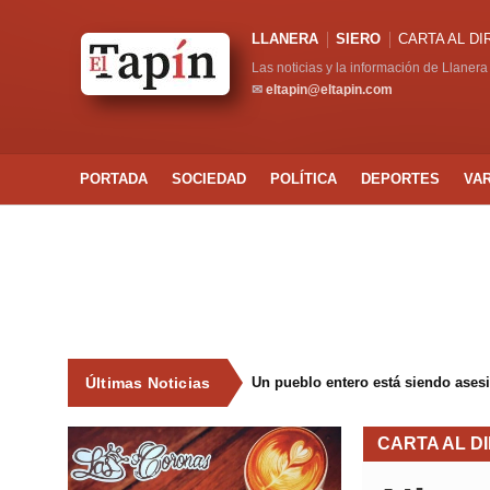
LLANERA
SIERO
CARTA AL D
Las noticias y la información de Llanera
✉
eltapin@eltapin.com
PORTADA
SOCIEDAD
POLÍTICA
DEPORTES
VA
Últimas Noticias
Un pueblo entero está siendo ases
CARTA AL D