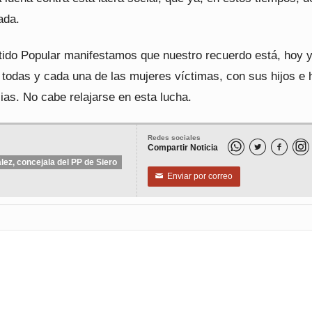
ada.
tido Popular manifestamos que nuestro recuerdo está, hoy 
todas y cada una de las mujeres víctimas, con sus hijos e h
ias. No cabe relajarse en esta lucha.
Redes sociales
Compartir Noticia


lez, concejala del PP de Siero
Enviar por correo
✉