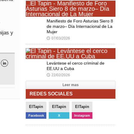
Manifiesto de Foro Asturias Siero 8
y
de marzo– Día Internacional de La
Mujer
ijas y
07/03/2026
🕔
Levántese el cerco criminal de

EE.UU a Cuba
22/02/2026
🕔
Leer mas
REDES SOCIALES
ElTapin
ElTapin
ElTapin
Facebook
X
Instagram