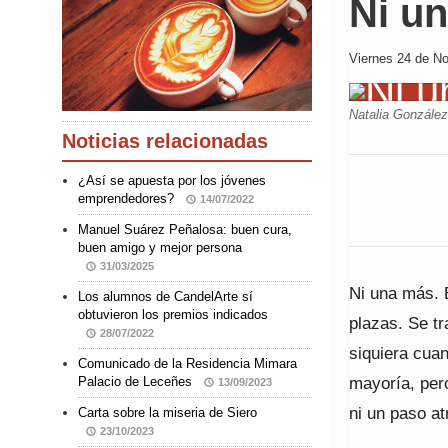
Ni u
Viernes 24 de No
Natalia González
Noticias relacionadas
¿Así se apuesta por los jóvenes
emprendedores?
14/07/2022
Manuel Suárez Peñalosa: buen cura,
buen amigo y mejor persona
31/03/2025
Ni una más. 
Los alumnos de CandelArte sí
obtuvieron los premios indicados
plazas. Se tr
28/07/2022
siquiera cuan
Comunicado de la Residencia Mimara
mayoría, per
Palacio de Leceñes
13/09/2023
ni un paso at
Carta sobre la miseria de Siero
23/10/2023