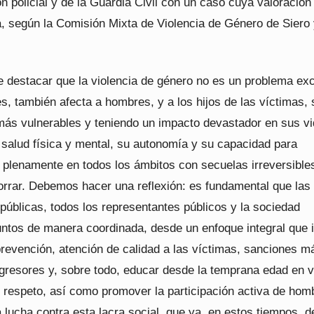
n policial y de la Guardia Civil con un caso cuya valoración
a, según la Comisión Mixta de Violencia de Género de Siero
e destacar que la violencia de género no es un problema exc
s, también afecta a hombres, y a los hijos de las víctimas,
más vulnerables y teniendo un impacto devastador en sus vi
 salud física y mental, su autonomía y su capacidad para
e plenamente en todos los ámbitos con secuelas irreversible
borrar. Debemos hacer una reflexión: es fundamental que las
 públicas, todos los representantes públicos y la sociedad
untos de manera coordinada, desde un enfoque integral que 
revención, atención de calidad a las víctimas, sanciones m
agresores y, sobre todo, educar desde la temprana edad en v
y respeto, así como promover la participación activa de hom
 lucha contra esta lacra social, que ya, en estos tiempos, d