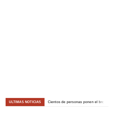
Cientos de personas ponen el broche fin
ULTIMAS NOTICIAS
Jorge Vargas y Leo Boya se coronan c