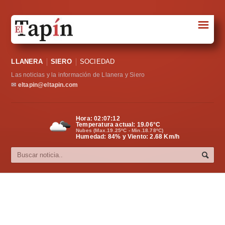
☰
Portada
LLANERA
SIERO
SOCIEDAD
Sociedad
Las noticias y la información de Llanera y Siero
Política
✉
eltapin@eltapin.com
Deportes
Hora:
02:07:13
Temperatura actual:
19.06
°C
Varios
Nubes (Max.19.25ºC - Min.18.78ºC)
Humedad: 84% y Viento: 2.68 Km/h
Cultura
Asturias
Videos
Carta al director