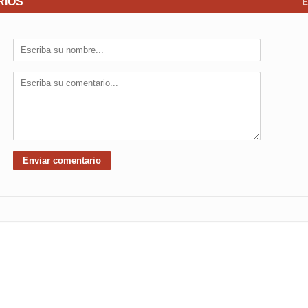
RIOS
E