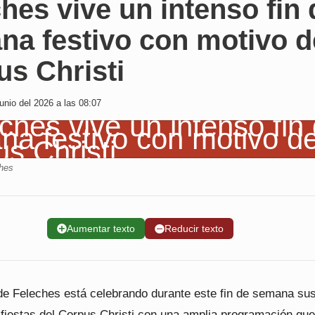
hes vive un intenso fin 
na festivo con motivo d
s Christi
nio del 2026 a las 08:07
ches
➕
Aumentar texto
➖
Reducir texto
 de Feleches está celebrando durante este fin de semana su
 fiestas del Corpus Christi con una amplia programación que