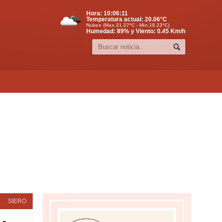
Hora:
10:06:12
Temperatura actual:
20.06
°C
Nubes (Max.21.27ºC - Min.18.22ºC)
Humedad: 89% y Viento: 0.45 Km/h
SIERO