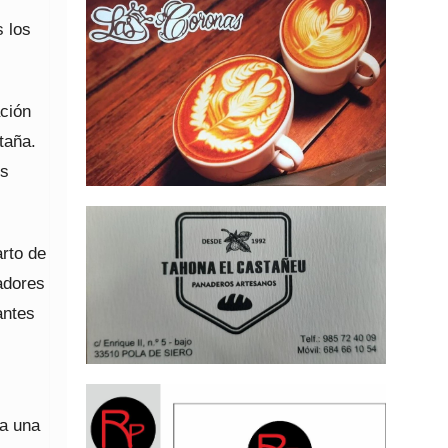
s los
ación
taña.
es
rto de
adores
antes
 a una