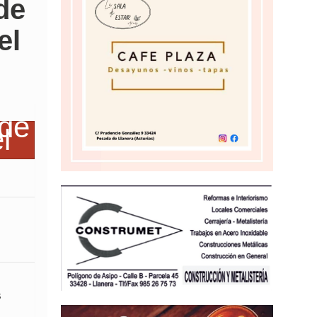
de
el
s