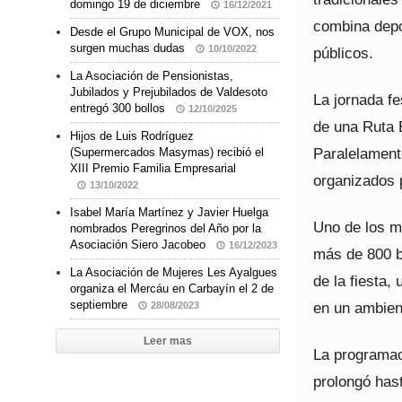
domingo 19 de diciembre
16/12/2021
combina depor
Desde el Grupo Municipal de VOX, nos
surgen muchas dudas
10/10/2022
públicos.
La Asociación de Pensionistas,
Jubilados y Prejubilados de Valdesoto
La jornada f
entregó 300 bollos
12/10/2025
de una Ruta 
Hijos de Luis Rodríguez
Paralelament
(Supermercados Masymas) recibió el
XIII Premio Familia Empresarial
organizados 
13/10/2022
Isabel María Martínez y Javier Huelga
Uno de los m
nombrados Peregrinos del Año por la
Asociación Siero Jacobeo
16/12/2023
más de 800 bo
La Asociación de Mujeres Les Ayalgues
de la fiesta,
organiza el Mercáu en Carbayín el 2 de
septiembre
en un ambien
28/08/2023
Leer mas
La programac
prolongó has