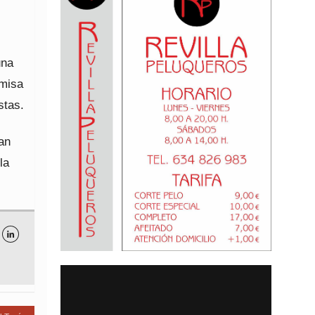
una
 misa
stas.
ran
la
