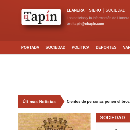
LLANERA
SIERO
SOCIEDAD
Las noticias y la información de Llanera
✉
eltapin@eltapin.com
PORTADA
SOCIEDAD
POLÍTICA
DEPORTES
VA
Últimas Noticias
Cientos de personas ponen el broche
SOCIEDAD