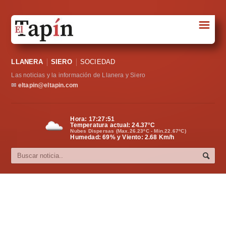
☰
Portada
LLANERA
SIERO
SOCIEDAD
Sociedad
Las noticias y la información de Llanera y Siero
Política
✉
eltapin@eltapin.com
Deportes
Hora:
17:27:51
Temperatura actual:
24.37
°C
Varios
Nubes Dispersas (Max.26.23ºC - Min.22.67ºC)
Humedad: 69% y Viento: 2.68 Km/h
Cultura
Asturias
Videos
Carta al director