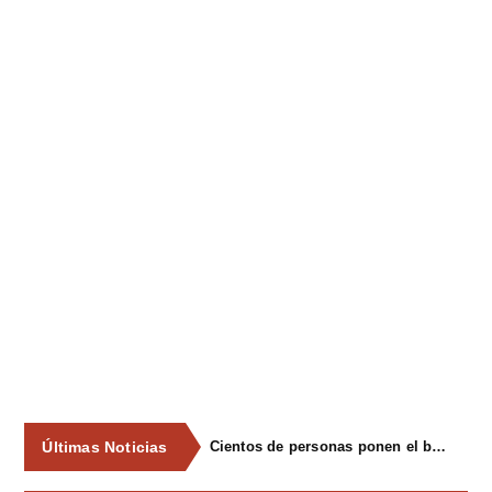
Últimas Noticias
Cientos de personas ponen el broche final a las fiestas de La Salud de Lieres con la tradicional merienda