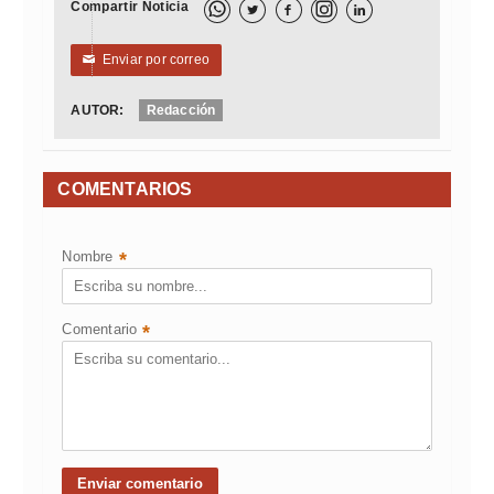
Compartir Noticia



Enviar por correo
✉
AUTOR:
Redacción
COMENTARIOS
Nombre
*
Comentario
*