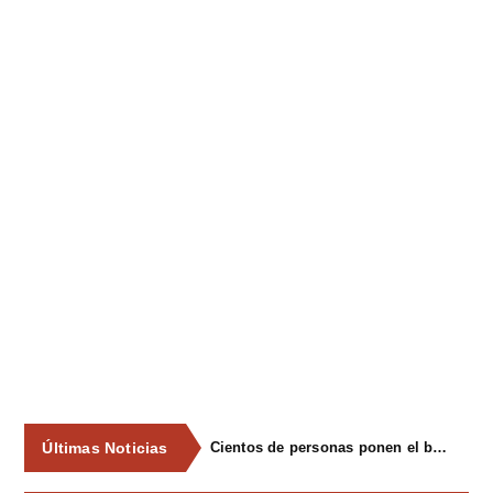
Últimas Noticias
Jorge Vargas y Leo Boya se coronan como mejores escanciadores en El Carbayu