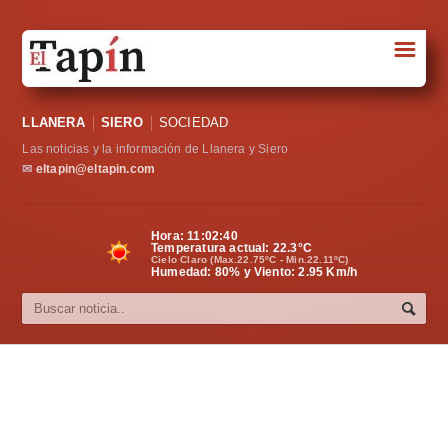
☰
Portada
LLANERA
SIERO
SOCIEDAD
Sociedad
Las noticias y la información de Llanera y Siero
Política
✉
eltapin@eltapin.com
Deportes
Hora:
11:02:41
Temperatura actual:
22.3
°C
Varios
Cielo Claro (Max.22.75ºC - Min.22.11ºC)
Humedad: 80% y Viento: 2.95 Km/h
Cultura
Asturias
Videos
Carta al director