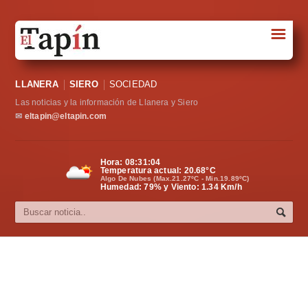
☰
Portada
LLANERA
SIERO
SOCIEDAD
Sociedad
Las noticias y la información de Llanera y Siero
Política
✉
eltapin@eltapin.com
Deportes
Hora:
08:31:05
Temperatura actual:
20.68
°C
Varios
Algo De Nubes (Max.21.27ºC - Min.19.89ºC)
Humedad: 79% y Viento: 1.34 Km/h
Cultura
Asturias
Videos
Carta al director