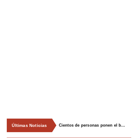
Últimas Noticias
Cientos de personas ponen el broche final a las fiestas de La Salud de Lieres con la tradicional merienda