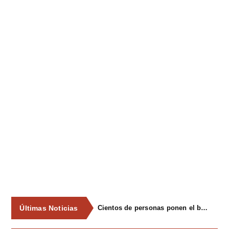
Últimas Noticias
Cientos de personas ponen el broche final a las fiestas de La Salud de Lieres con la tradicional merienda