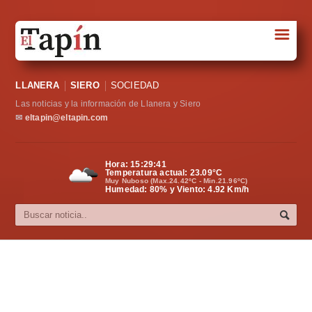
☰
Portada
LLANERA
SIERO
SOCIEDAD
Sociedad
Las noticias y la información de Llanera y Siero
Política
✉
eltapin@eltapin.com
Deportes
Hora:
15:29:42
Temperatura actual:
23.09
°C
Varios
Muy Nuboso (Max.24.42ºC - Min.21.96ºC)
Humedad: 80% y Viento: 4.92 Km/h
Cultura
Asturias
Videos
Carta al director