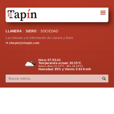
☰
Portada
LLANERA
SIERO
SOCIEDAD
Sociedad
Las noticias y la información de Llanera y Siero
Política
✉
eltapin@eltapin.com
Deportes
Hora:
07:53:42
Temperatura actual:
20.35
°C
Varios
Nubes (Max.21.27ºC - Min.18.26ºC)
Humedad: 85% y Viento: 0.93 Km/h
Cultura
Asturias
Videos
Carta al director