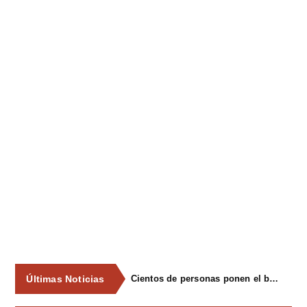
Últimas Noticias
Cientos de personas ponen el broche final a las fiestas de La Salud de Lieres con la tradicional merienda