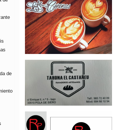
rante
is
nas
ida de
miento
s