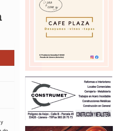
a
 y
a de