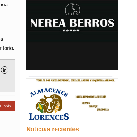
oria
ia
itorio.

l Tapín
Noticias recientes