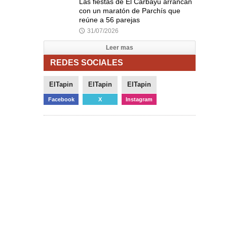
Las fiestas de El Carbayu arrancan
con un maratón de Parchís que
reúne a 56 parejas
31/07/2026
🕔
Leer mas
REDES SOCIALES
ElTapin
ElTapin
ElTapin
Facebook
X
Instagram