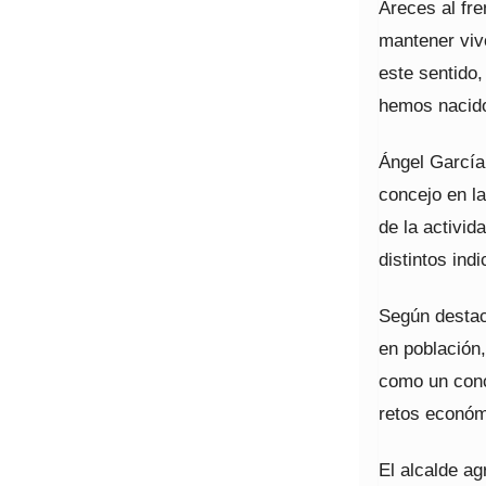
Areces al fr
mantener vivo
este sentido
hemos nacido
Ángel García
concejo en l
de la activid
distintos in
Según destac
en población,
como un conc
retos económ
El alcalde ag