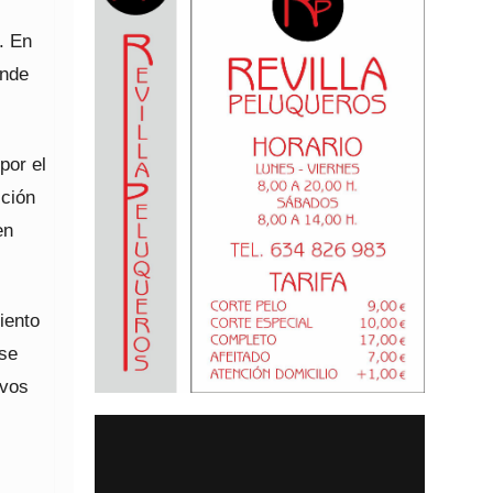
. En
onde
por el
ición
en
iento
ose
evos