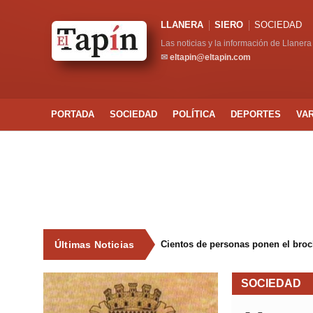
LLANERA
SIERO
SOCIEDAD
Las noticias y la información de Llanera
✉
eltapin@eltapin.com
PORTADA
SOCIEDAD
POLÍTICA
DEPORTES
VA
Últimas Noticias
Cientos de personas ponen el broche
SOCIEDAD