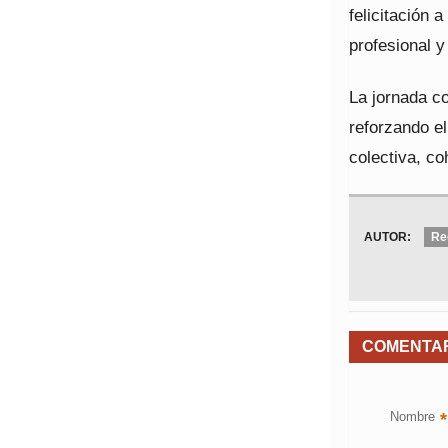
felicitación
profesional y
La jornada c
reforzando e
colectiva, co
AUTOR:
Re
COMENTA
Nombre
*