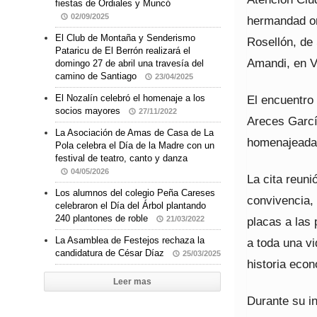
fiestas de Ordiales y Muncó
02/09/2025
hermandad or
El Club de Montaña y Senderismo
Rosellón, de
Pataricu de El Berrón realizará el
Amandi, en Vi
domingo 27 de abril una travesía del
camino de Santiago
23/04/2025
El encuentro 
El Nozalín celebró el homenaje a los
socios mayores
27/11/2022
Areces Garcí
La Asociación de Amas de Casa de La
homenajeadas
Pola celebra el Día de la Madre con un
festival de teatro, canto y danza
04/05/2026
La cita reuni
Los alumnos del colegio Peña Careses
convivencia,
celebraron el Día del Árbol plantando
240 plantones de roble
placas a las 
21/03/2022
La Asamblea de Festejos rechaza la
a toda una vi
candidatura de César Díaz
25/03/2025
historia econ
Leer mas
Durante su in