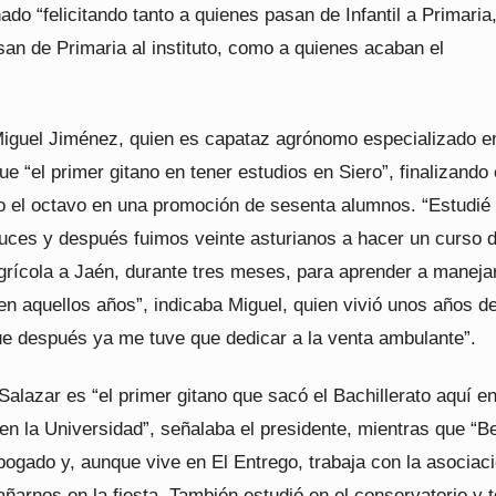
ado “felicitando tanto a quienes pasan de Infantil a Primari
an de Primaria al instituto, como a quienes acaban el
Miguel Jiménez, quien es capataz agrónomo especializado e
ue “el primer gitano en tener estudios en Siero”, finalizando
o el octavo en una promoción de sesenta alumnos. “Estudié 
uces y después fuimos veinte asturianos a hacer un curso 
grícola a Jaén, durante tres meses, para aprender a maneja
en aquellos años”, indicaba Miguel, quien vivió unos años d
que después ya me tuve que dedicar a la venta ambulante”.
Salazar es “el primer gitano que sacó el Bachillerato aquí e
en la Universidad”, señalaba el presidente, mientras que “B
ogado y, aunque vive en El Entrego, trabaja con la asociac
arnos en la fiesta. También estudió en el conservatorio y t