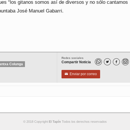
ues “los gitanos somos así de diversos y no sólo cantamos
puntaba José Manuel Gabarri.
Redes sociales
Compartir Noticia


antxa Colunga
Enviar por correo
✉
© 2018 Copyright
El Tapín
Todos los derechos reservados