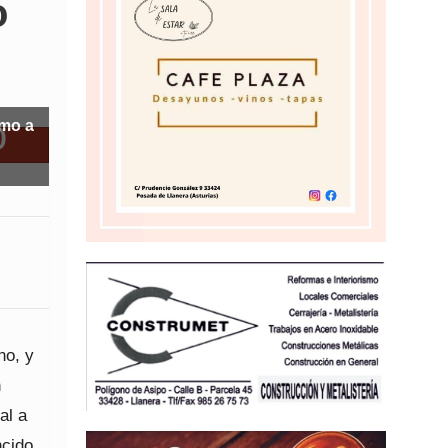
ó
omo a
no, y
n
al a
ncido