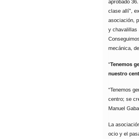
aprobado 36.
clase allí”, 
asociación, 
y chavalillas
Conseguimos 
mecánica, de
“
Tenemos gen
nuestro cen
“Tenemos gen
centro; se c
Manuel Gabar
La asociació
ocio y el pas