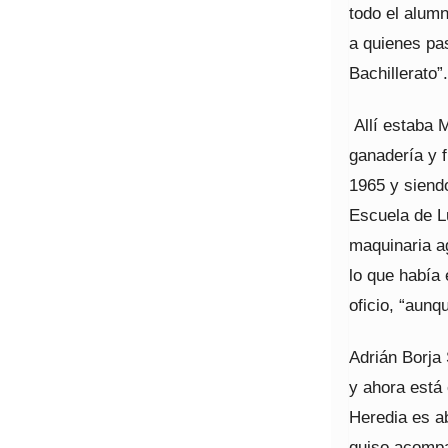
todo el alumn
a quienes pas
Bachillerato”.
Allí estaba 
ganadería y f
1965 y siend
Escuela de L
maquinaria a
lo que había 
oficio, “aun
Adrián Borja 
y ahora está 
Heredia es ab
quiso acompañ