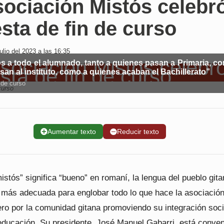
sociación Mistós celebr
esta de fin de curso
lio del 2023 a las 16:35
os a todo el alumnado, tanto a quienes pasan a Primaria, c
an al instituto, como a quienes acaban el Bachillerato”
 de curso
curso
➕
Aumentar texto
➖
Reducir texto
istós” significa “bueno” en romaní, la lengua del pueblo gita
a más adecuada para englobar todo lo que hace la asociació
ero por la comunidad gitana promoviendo su integración soci
 educación. Su presidente, José Manuel Gabarri, está conve