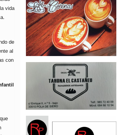
la vida
la.
endo de
nte al
ias con
fantil
 que
n