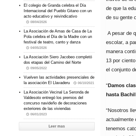
El colegio de Granda celebra el Día
de que la edu
Internacional del Pueblo Gitano con un
acto educativo y reivindicativo
de su gente c
08/04/2026
La Asociación de Amas de Casa de La
A pesar de q
Pola celebra el Día de la Madre con un
escolar, a pa
festival de teatro, canto y danza
04/05/2026
manera contin
La Asociación Siero Jacobeo completó
13 por ciento
dos etapas del Camino del Norte
09/05/2022
el conjunto 
Vuelven las actividades presenciales de
la asociación El Llavaderu
06/10/2021
“
Damos clase
La Asociación Vecinal La Seronda de
hasta Bachil
Valdesoto entregó los premios del
concurso navideño de decoraciones
exteriores de las viviendas
“Nosotros ll
06/01/2023
actualmente 
Leer mas
tenemos cato