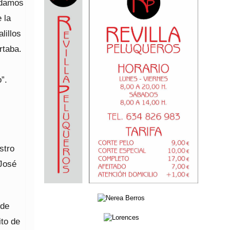
 damos
 la
lillos
rtaba.
o”.
stro
 José
 de
ito de