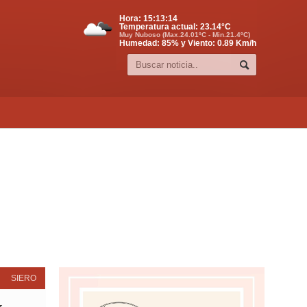
Hora:
15:13:15
Temperatura actual:
23.14
°C
Muy Nuboso (Max.24.01ºC - Min.21.4ºC)
Humedad: 85% y Viento: 0.89 Km/h
SIERO