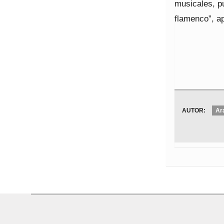
musicales, p
flamenco”, a
AUTOR:
Ar