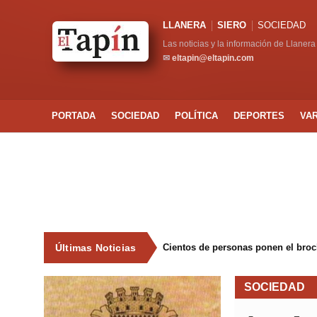
LLANERA
SIERO
SOCIEDAD
Las noticias y la información de Llanera
✉
eltapin@eltapin.com
PORTADA
SOCIEDAD
POLÍTICA
DEPORTES
VA
Últimas Noticias
Cientos de personas ponen el broche
SOCIEDAD