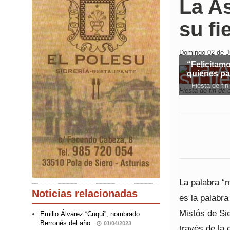
La A
su fi
Domingo 02 de Ju
“Felicitam
quienes pas
Fiesta de fin
Fiesta de fin de 
La palabra “m
Noticias relacionadas
es la palabr
Mistós de Si
Emilio Álvarez “Cuqui”, nombrado
Berronés del año
01/04/2023
través de la