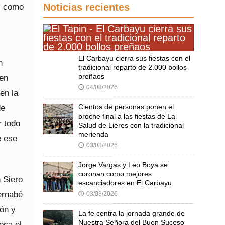
a, como
Noticias recientes
El Carbayu cierra sus fiestas con el
n
tradicional reparto de 2.000 bollos
preñaos
 en
04/08/2026
🕔
en la
de
Cientos de personas ponen el
broche final a las fiestas de La
r todo
Salud de Lieres con la tradicional
merienda
e ese
03/08/2026
🕔
Jorge Vargas y Leo Boya se
coronan como mejores
n Siero
escanciadores en El Carbayu
ernabé
03/08/2026
🕔
ión y
La fe centra la jornada grande de
Nuestra Señora del Buen Suceso
oca el