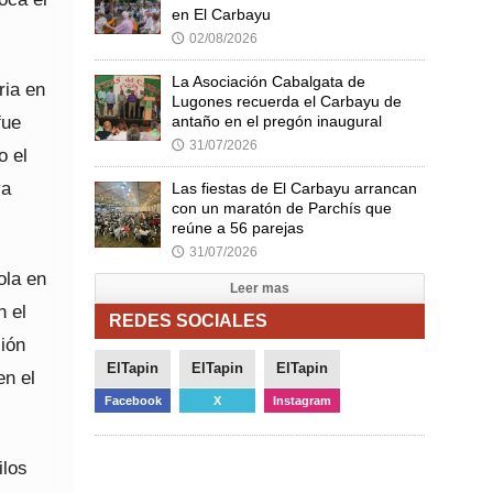
en El Carbayu
02/08/2026
🕔
La Asociación Cabalgata de
ria en
Lugones recuerda el Carbayu de
fue
antaño en el pregón inaugural
31/07/2026
🕔
o el
ya
Las fiestas de El Carbayu arrancan
con un maratón de Parchís que
reúne a 56 parejas
31/07/2026
🕔
ola en
Leer mas
n el
REDES SOCIALES
ión
ElTapin
ElTapin
ElTapin
en el
Facebook
X
Instagram
ilos