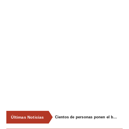
Últimas Noticias
Jorge Vargas y Leo Boya se coronan como mejores escanciadores en El Carbayu