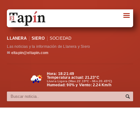
☰
Portada
LLANERA
SIERO
SOCIEDAD
Sociedad
Las noticias y la información de Llanera y Siero
Política
✉
eltapin@eltapin.com
Deportes
Hora:
18:21:50
Temperatura actual:
21.23
°C
Varios
Lluvia Ligera (Max.22.19ºC - Min.20.45ºC)
Humedad: 90% y Viento: 2.24 Km/h
Cultura
Asturias
Videos
Carta al director