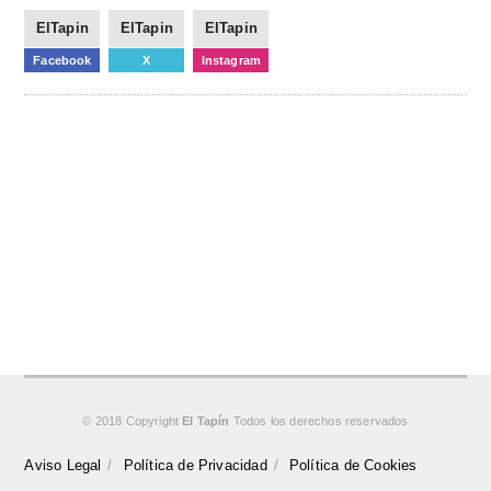
ElTapin
ElTapin
ElTapin
Facebook
X
Instagram
© 2018 Copyright
El Tapín
Todos los derechos reservados
Aviso Legal
Política de Privacidad
Política de Cookies