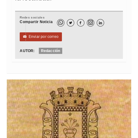
Redes sociales
Compartir Noticia



Enviar por correo
✉
AUTOR:
Redacción