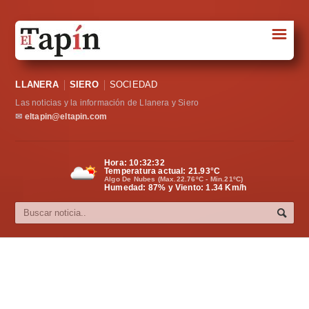
☰
Portada
LLANERA
SIERO
SOCIEDAD
Sociedad
Las noticias y la información de Llanera y Siero
Política
✉
eltapin@eltapin.com
Deportes
Hora:
10:32:33
Temperatura actual:
21.93
°C
Varios
Algo De Nubes (Max.22.76ºC - Min.21ºC)
Humedad: 87% y Viento: 1.34 Km/h
Cultura
Asturias
Videos
Carta al director