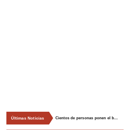
Últimas Noticias
Cientos de personas ponen el broche final a las fiestas de La Salud de Lieres con la tradicional merienda