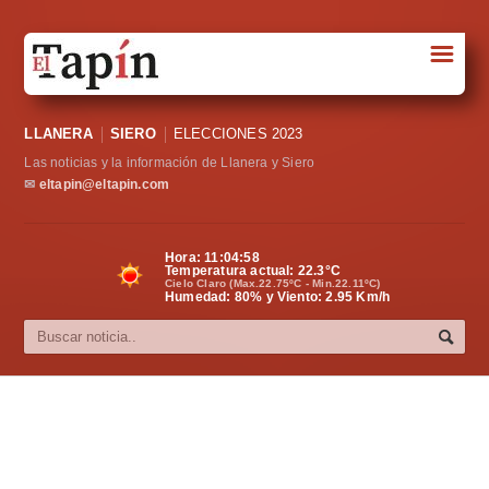
☰
Portada
LLANERA
SIERO
ELECCIONES 2023
Sociedad
Las noticias y la información de Llanera y Siero
Política
✉
eltapin@eltapin.com
Deportes
Hora:
11:04:58
Temperatura actual:
22.3
°C
Varios
Cielo Claro (Max.22.75ºC - Min.22.11ºC)
Humedad: 80% y Viento: 2.95 Km/h
Cultura
Asturias
Videos
Carta al director