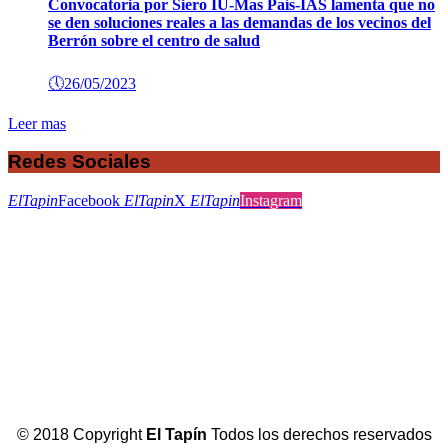
Convocatoria por Siero IU-Mas País-IAS lamenta que no
se den soluciones reales a las demandas de los vecinos del
Berrón sobre el centro de salud
🕔
26/05/2023
Leer mas
Redes Sociales
ElTapin
Facebook
ElTapin
X
ElTapin
Instagram
© 2018 Copyright
El Tapín
Todos los derechos reservados