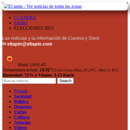
LLANERA
SIERO
ELECCIONES 2023
Las noticias y la información de Llanera y Siero
✉
eltapin@eltapin.com
Hora:
14:01:45
Temperatura actual:
24.92
°C
Cielo Claro (Max.26.23ºC - Min.21.4ºC)
Humedad: 72% y Viento: 3.13 Km/h
Portada
Sociedad
Política
Deportes
Varios
Cultura
Asturias
Videos