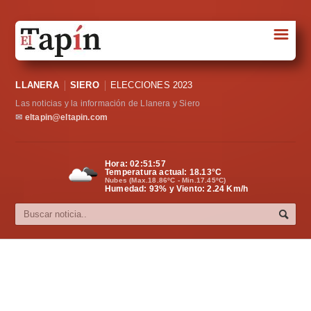
☰
Portada
LLANERA
SIERO
ELECCIONES 2023
Sociedad
Las noticias y la información de Llanera y Siero
Política
✉
eltapin@eltapin.com
Deportes
Hora:
02:51:58
Temperatura actual:
18.13
°C
Varios
Nubes (Max.18.86ºC - Min.17.45ºC)
Humedad: 93% y Viento: 2.24 Km/h
Cultura
Asturias
Videos
Carta al director