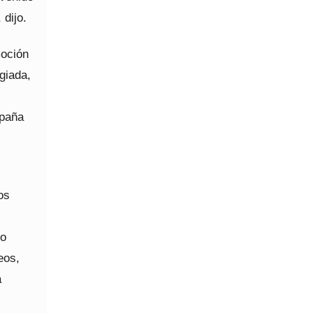
dijo.
moción
giada,
mpaña
os
no
eos,
a