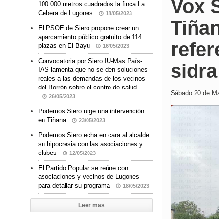
Vox S
100.000 metros cuadrados la finca La
Cebera de Lugones
18/05/2023
Tiña
El PSOE de Siero propone crear un
aparcamiento público gratuito de 114
refer
plazas en El Bayu
16/05/2023
Convocatoria por Siero IU-Mas País-
sidra
IAS lamenta que no se den soluciones
reales a las demandas de los vecinos
del Berrón sobre el centro de salud
Sábado 20 de Ma
26/05/2023
Podemos Siero urge una intervención
en Tiñana
23/05/2023
Podemos Siero echa en cara al alcalde
su hipocresia con las asociaciones y
clubes
12/05/2023
El Partido Popular se reúne con
asociaciones y vecinos de Lugones
para detallar su programa
18/05/2023
Leer mas