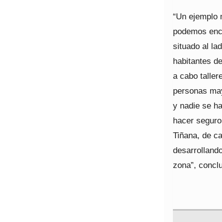
“Un ejemplo 
podemos enco
situado al la
habitantes de
a cabo taller
personas mayo
y nadie se ha
hacer seguro 
Tiñana, de ca
desarrolland
zona”, concl