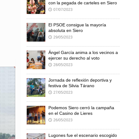
con la pegada de carteles en Siero
07/07/2023
🕔
El PSOE consigue la mayoría
absoluta en Siero
29/05/2023
🕔
Ángel García anima a los vecinos a
ejercer su derecho al voto
28/05/2023
🕔
Jornada de reflexión deportiva y
festiva de Silvia Tárano
27/05/2023
🕔
Podemos Siero cerró la campaña
en el Casino de Lieres
26/05/2023
🕔
Lugones fue el escenario escogido