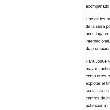
acompañado d
Uno de los p
de la sidra p
unos lagarero
internacional
de promoción 
Para Josué Ve
mayor cantid
como otros m
explotar el ti
socialista e
centros de in
potenciarla”.