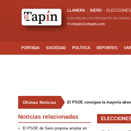
LLANERA
SIERO
ELECCIONES
Las noticias y la información de Llanera
✉
eltapin@eltapin.com
PORTADA
SOCIEDAD
POLÍTICA
DEPORTES
VA
Últimas Noticias
El PSOE consigue la mayoría abso
Noticias relacionadas
ELECCIONES
El PSOE de Siero propone ampliar en