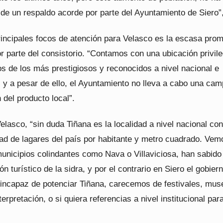
e un respaldo acorde por parte del Ayuntamiento de Siero”, 
rincipales focos de atención para Velasco es la escasa pro
or parte del consistorio. “Contamos con una ubicación privile
s de los más prestigiosos y reconocidos a nivel nacional e
, y a pesar de ello, el Ayuntamiento no lleva a cabo una ca
del producto local”.
lasco, “sin duda Tiñana es la localidad a nivel nacional con
ad de lagares del país por habitante y metro cuadrado. Vem
unicipios colindantes como Nava o Villaviciosa, han sabido
rón turístico de la sidra, y por el contrario en Siero el gobier
s incapaz de potenciar Tiñana, carecemos de festivales, mus
terpretación, o si quiera referencias a nivel institucional par