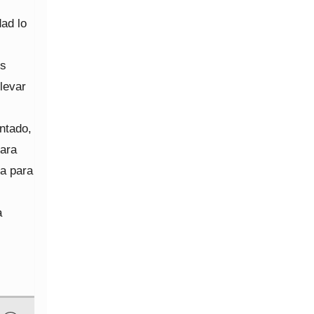
ad lo
os
levar
ntado,
para
ia para
a