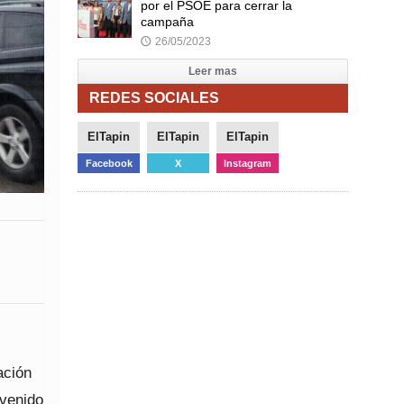
por el PSOE para cerrar la
campaña
26/05/2023
🕔
Leer mas
REDES SOCIALES
ElTapin
ElTapin
ElTapin
Facebook
X
Instagram
ación
 venido