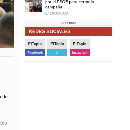
por el PSOE para cerrar la
campaña
26/05/2023
🕔
Leer mas
REDES SOCIALES
ElTapin
ElTapin
ElTapin
Facebook
X
Instagram
o de
atos