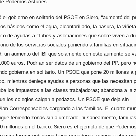
de Podemos Asturies.
ó el gobierno en solitario del PSOE en Siero, “aumentó del p
ios básicos como el agua, alcantarillado, la basura, la viñeta
tico de ayudas a clubes y asociaciones que sobre viven a du
no de los servicios sociales poniendo a familias en situaci
ad; un aumento del IBI que solamente con este aumento se v
.000 euros. Podrían ser datos de un gobierno del PP, pero n
do gobierna en solitario. Un PSOE que pone 20 millones a 
anco, mientras deniega ayudas a personas que las necesitan 
ube los impuestos a las clases trabajadoras; abandona a la 
 que los colegios caigan a pedazos. Un PSOE que deja sin
Plan Corresponsables cargando a las familias. El cuarto mun
igue teniendo zonas sin alumbrado, ni saneamiento, familias
20 millones en el banco. Siero es el ejemplo de que Podemo
le para formar gobiernos transformadores, vamos a abrir pu