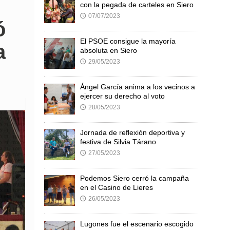
con la pegada de carteles en Siero
07/07/2023
🕔
ó
El PSOE consigue la mayoría
a
absoluta en Siero
29/05/2023
🕔
Ángel García anima a los vecinos a
ejercer su derecho al voto
28/05/2023
🕔
Jornada de reflexión deportiva y
festiva de Silvia Tárano
27/05/2023
🕔
Podemos Siero cerró la campaña
en el Casino de Lieres
26/05/2023
🕔
Lugones fue el escenario escogido