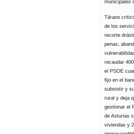
municipales 
Tárano critic
de los servic
recorte drás
penas; abando
vulnerabilid
recaudar 400
el PSOE cuan
fijo en el b
subsistir y s
rural y deja
gestionar el 
de Asturias s
viviendas y 
imprescindib