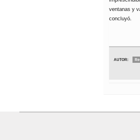
ventanas y v
concluyó.
AUTOR:
Re