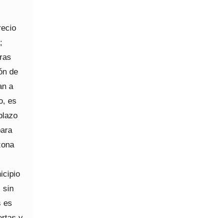
recio
;
ras
ón de
an a
o, es
plazo
para
zona
icipio
 sin
s es
ertas y