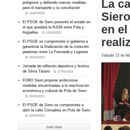
La c
polígonos y defiende nuevas medidas
para el transporte y la conciliación
Siero
15/05/2023
El PSOE de Siero presentó el estado en
en e
el que quedará la N-634 entre Pola y
Argüelles
22/05/2023
reali
El PSOE se compromete si gobierna a
garantizar la finalización de la conexión
peatonas entre La Fresneda y Lugones
Sábado 13 de Ma
25/05/2023
Jornada de reflexión deportiva y festiva
de Silvia Tárano
27/05/2023
FORO Siero propone ambiciosas
medidas encaminadas a la reactivación
económica y cultural de Pola de Siero
25/05/2023
El PSOE de Siero se compromete a
abrir la calle Comadres en Pola de Siero
22/05/2023
Leer mas