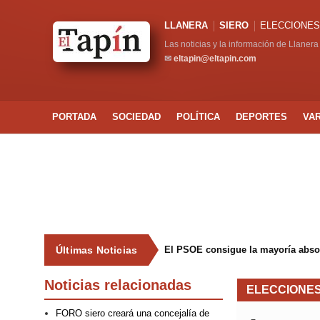
LLANERA
SIERO
ELECCIONES
Las noticias y la información de Llanera
✉
eltapin@eltapin.com
PORTADA
SOCIEDAD
POLÍTICA
DEPORTES
VA
Últimas Noticias
El PSOE consigue la mayoría abso
Noticias relacionadas
ELECCIONES
FORO siero creará una concejalía de