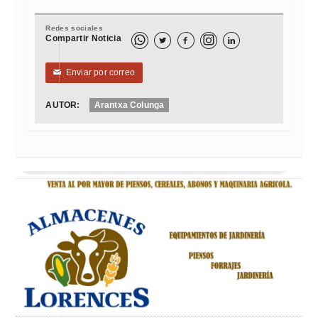
Redes sociales
Compartir Noticia



Enviar por correo
✉
AUTOR:
Arantxa Colunga