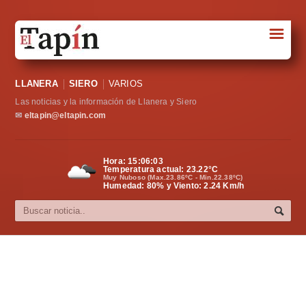
☰
Portada
LLANERA
SIERO
VARIOS
Sociedad
Las noticias y la información de Llanera y Siero
Política
✉
eltapin@eltapin.com
Deportes
Hora:
15:06:04
Temperatura actual:
23.22
°C
Varios
Muy Nuboso (Max.23.86ºC - Min.22.38ºC)
Humedad: 80% y Viento: 2.24 Km/h
Cultura
Asturias
Videos
Carta al director