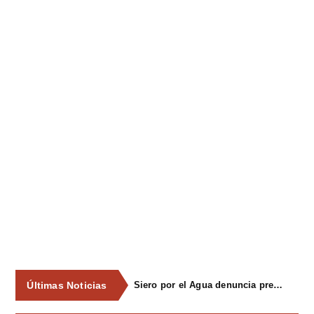
Últimas Noticias
Siero por el Agua denuncia presiones del PSOE a empresas que apoyaron la campaña por una consulta ciudadana