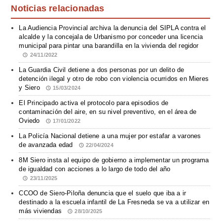
Noticias relacionadas
La Audiencia Provincial archiva la denuncia del SIPLA contra el
alcalde y la concejala de Urbanismo por conceder una licencia
municipal para pintar una barandilla en la vivienda del regidor
24/11/2022
La Guardia Civil detiene a dos personas por un delito de
detención ilegal y otro de robo con violencia ocurridos en Mieres
y Siero
15/03/2024
El Principado activa el protocolo para episodios de
contaminación del aire, en su nivel preventivo, en el área de
Oviedo
17/01/2022
La Policía Nacional detiene a una mujer por estafar a varones
de avanzada edad
22/04/2024
8M Siero insta al equipo de gobierno a implementar un programa
de igualdad con acciones a lo largo de todo del año
23/11/2025
CCOO de Siero-Piloña denuncia que el suelo que iba a ir
destinado a la escuela infantil de La Fresneda se va a utilizar en
más viviendas
28/10/2025