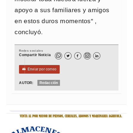
apoyo a sus familiares y amigos
en estos duros momentos" ,
concluyó.
Redes sociales
Compartir Noticia



Enviar por correo
✉
AUTOR:
Redacción