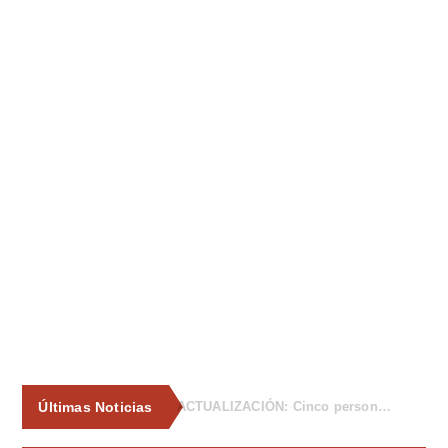
Últimas Noticias
La Asociación de Vecinos de Tiñana propone al Ayuntamiento medidas para frenar los vertidos incontrolados de enseres