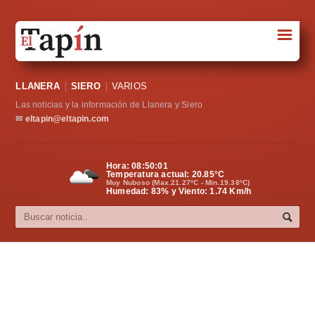
☰
Portada
LLANERA
SIERO
VARIOS
Sociedad
Las noticias y la información de Llanera y Siero
Política
✉
eltapin@eltapin.com
Deportes
Hora:
08:50:01
Temperatura actual:
20.85
°C
Varios
Muy Nuboso (Max.21.27ºC - Min.19.38ºC)
Humedad: 83% y Viento: 1.74 Km/h
Cultura
Asturias
Videos
Carta al director