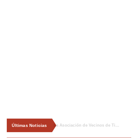
Últimas Noticias
La Asociación de Vecinos de Tiñana propone al Ayuntamiento medidas para frenar los vertidos incontrolados de enseres