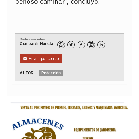
penoso caminar”, concluyó.
Redes sociales
Compartir Noticia



Enviar por correo
✉
AUTOR:
Redacción