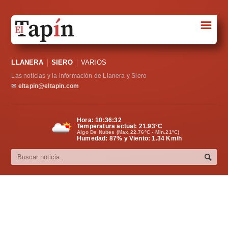
☰
Portada
LLANERA
SIERO
VARIOS
Sociedad
Las noticias y la información de Llanera y Siero
Política
✉
eltapin@eltapin.com
Deportes
Hora:
10:36:32
Temperatura actual:
21.93
°C
Varios
Algo De Nubes (Max.22.76ºC - Min.21ºC)
Humedad: 87% y Viento: 1.34 Km/h
Cultura
Asturias
Videos
Carta al director