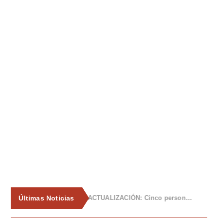
Últimas Noticias
La Asociación de Vecinos de Tiñana propone al Ayuntamiento medidas para frenar los vertidos incontrolados de enseres