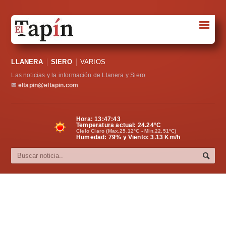
☰
Portada
LLANERA
SIERO
VARIOS
Sociedad
Las noticias y la información de Llanera y Siero
Política
✉
eltapin@eltapin.com
Deportes
Hora:
13:47:44
Temperatura actual:
24.24
°C
Varios
Cielo Claro (Max.25.12ºC - Min.22.51ºC)
Humedad: 79% y Viento: 3.13 Km/h
Cultura
Asturias
Videos
Carta al director