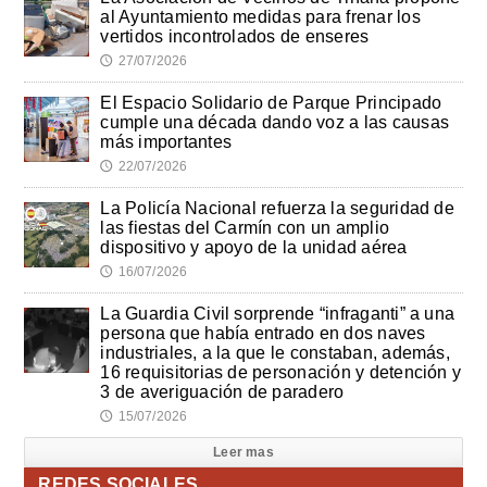
al Ayuntamiento medidas para frenar los
vertidos incontrolados de enseres
27/07/2026
🕔
El Espacio Solidario de Parque Principado
cumple una década dando voz a las causas
más importantes
22/07/2026
🕔
La Policía Nacional refuerza la seguridad de
las fiestas del Carmín con un amplio
dispositivo y apoyo de la unidad aérea
16/07/2026
🕔
La Guardia Civil sorprende “infraganti” a una
persona que había entrado en dos naves
industriales, a la que le constaban, además,
16 requisitorias de personación y detención y
3 de averiguación de paradero
15/07/2026
🕔
Leer mas
REDES SOCIALES