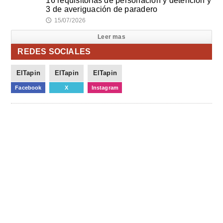
16 requisitorias de personación y detención y
3 de averiguación de paradero
15/07/2026
🕔
Leer mas
REDES SOCIALES
ElTapin
ElTapin
ElTapin
Facebook
X
Instagram