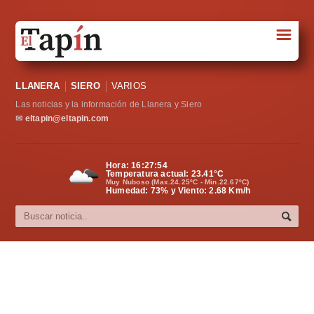
☰
Portada
LLANERA
SIERO
VARIOS
Sociedad
Las noticias y la información de Llanera y Siero
Política
✉
eltapin@eltapin.com
Deportes
Hora:
16:27:54
Temperatura actual:
23.41
°C
Varios
Muy Nuboso (Max.24.25ºC - Min.22.67ºC)
Humedad: 73% y Viento: 2.68 Km/h
Cultura
Asturias
Videos
Carta al director