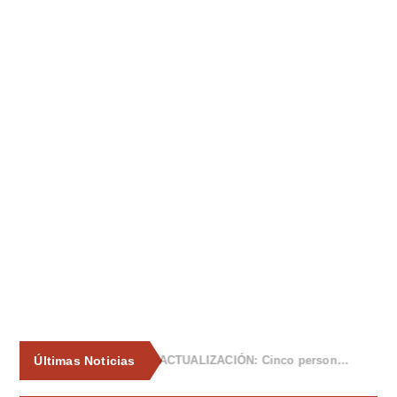
Últimas Noticias
La Asociación de Vecinos de Tiñana propone al Ayuntamiento medidas para frenar los vertidos incontrolados de enseres