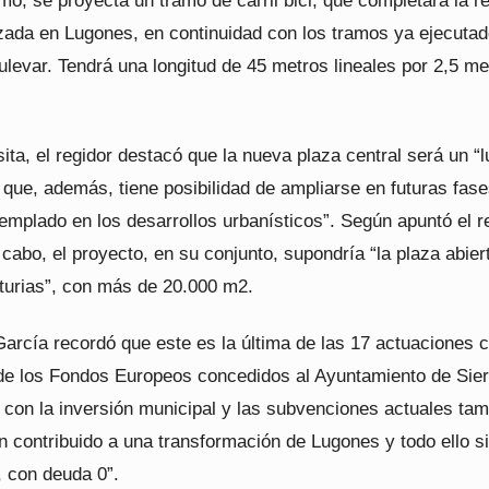
o, se proyecta un tramo de carril bici, que completará la r
lizada en Lugones, en continuidad con los tramos ya ejecuta
bulevar. Tendrá una longitud de 45 metros lineales por 2,5 me
sita, el regidor destacó que la nueva plaza central será un “l
que, además, tiene posibilidad de ampliarse en futuras fase
emplado en los desarrollos urbanísticos”. Según apuntó el r
 cabo, el proyecto, en su conjunto, supondría “la plaza abie
turias”, con más de 20.000 m2.
García recordó que este es la última de las 17 actuaciones 
 de los Fondos Europeos concedidos al Ayuntamiento de Sie
 con la inversión municipal y las subvenciones actuales ta
n contribuido a una transformación de Lugones y todo ello s
 con deuda 0”.