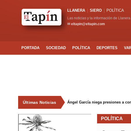
LLANERA
SIERO
POLÍTICA
Las noticias y la información de Llanera
✉
eltapin@eltapin.com
PORTADA
SOCIEDAD
POLÍTICA
DEPORTES
VA
Últimas Noticias
Ángel García niega presiones a co
POLÍTICA