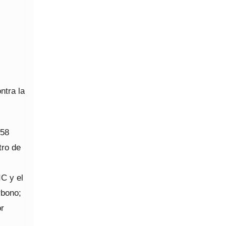
ntra la
958
tro de
IC y el
rbono;
or