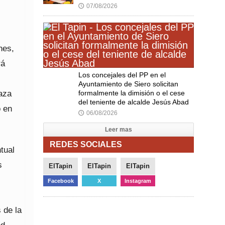
07/08/2026
🕔
nes,
rá
Los concejales del PP en el
Ayuntamiento de Siero solicitan
laza
formalmente la dimisión o el cese
del teniente de alcalde Jesús Abad
o en
06/08/2026
🕔
Leer mas
REDES SOCIALES
tual
s
ElTapin
ElTapin
ElTapin
Facebook
X
Instagram
 de la