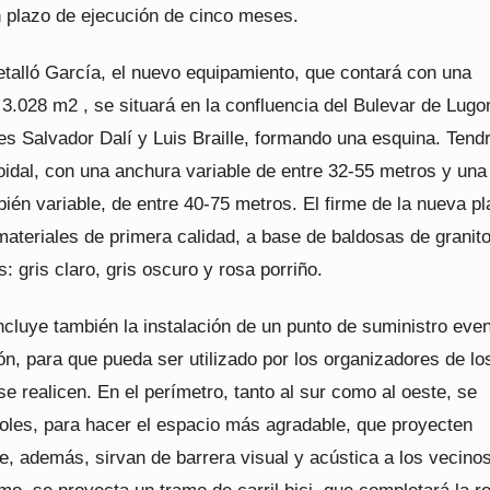
 plazo de ejecución de cinco meses.
etalló García, el nuevo equipamiento, que contará con una
 3.028 m2 , se situará en la confluencia del Bulevar de Lugo
les Salvador Dalí y Luis Braille, formando una esquina. Tend
oidal, con una anchura variable de entre 32-55 metros y una
bién variable, de entre 40-75 metros. El firme de la nueva p
ateriales de primera calidad, a base de baldosas de granit
s: gris claro, gris oscuro y rosa porriño.
ncluye también la instalación de un punto de suministro even
ón, para que pueda ser utilizado por los organizadores de lo
e realicen. En el perímetro, tanto al sur como al oeste, se
boles, para hacer el espacio más agradable, que proyecten
, además, sirvan de barrera visual y acústica a los vecinos