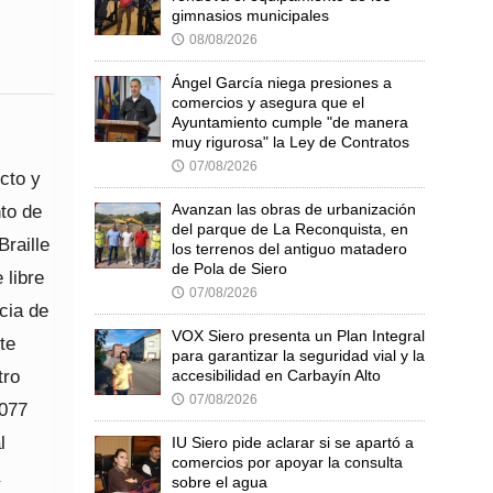
gimnasios municipales
08/08/2026
🕔
Ángel García niega presiones a
comercios y asegura que el
Ayuntamiento cumple "de manera
muy rigurosa" la Ley de Contratos
07/08/2026
🕔
cto y
nto de
Avanzan las obras de urbanización
del parque de La Reconquista, en
Braille
los terrenos del antiguo matadero
de Pola de Siero
 libre
07/08/2026
🕔
cia de
VOX Siero presenta un Plan Integral
te
para garantizar la seguridad vial y la
tro
accesibilidad en Carbayín Alto
07/08/2026
🕔
.077
l
IU Siero pide aclarar si se apartó a
comercios por apoyar la consulta
sobre el agua