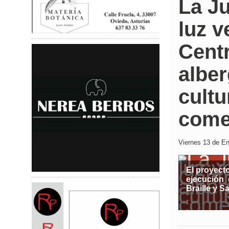
La J
luz v
Cent
alber
cultu
come
Viernes 13 de En
El proyect
ejecución 
Braille y S