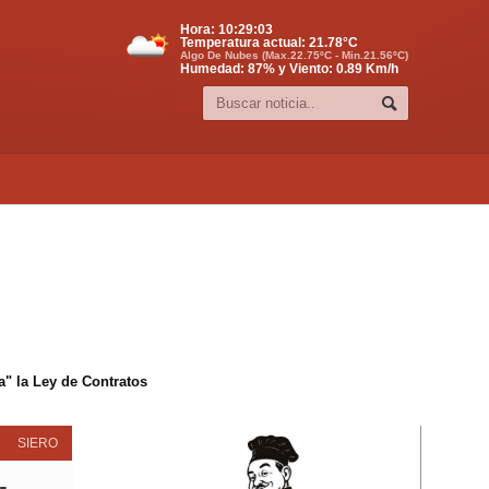
Hora:
10:29:04
Temperatura actual:
21.78
°C
Algo De Nubes (Max.22.75ºC - Min.21.56ºC)
Humedad: 87% y Viento: 0.89 Km/h
" la Ley de Contratos
SIERO