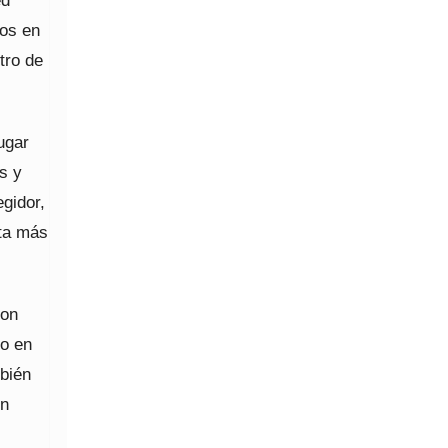
ed
dos en
tro de
ugar
s y
egidor,
rta más
con
ro en
mbién
in