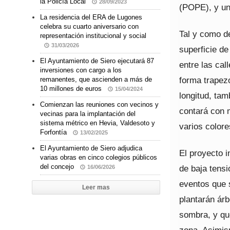
la Policía Local
28/09/2023
(POPE), y un
La residencia del ERA de Lugones
celebra su cuarto aniversario con
Tal y como d
representación institucional y social
31/03/2026
superficie de
El Ayuntamiento de Siero ejecutará 87
entre las cal
inversiones con cargo a los
forma trapez
remanentes, que ascienden a más de
10 millones de euros
15/04/2024
longitud, tam
Comienzan las reuniones con vecinos y
contará con m
vecinas para la implantación del
sistema métrico en Hevia, Valdesoto y
varios colore
Forfontía
13/02/2025
El Ayuntamiento de Siero adjudica
El proyecto i
varias obras en cinco colegios públicos
del concejo
de baja tensi
16/06/2026
eventos que s
Leer mas
plantarán ár
sombra, y que