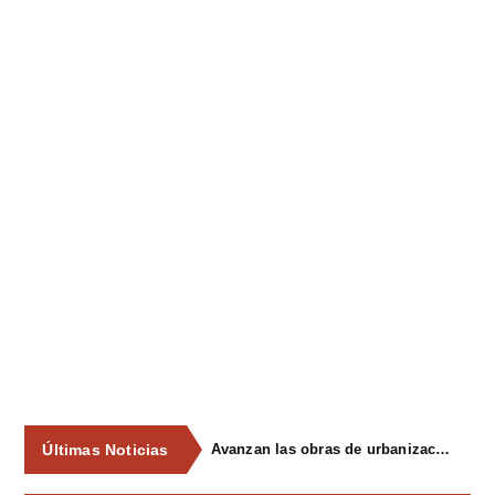
Últimas Noticias
Avanzan las obras de urbanización del parque de La Reconquista, en los terrenos del antiguo matadero de Pola de Siero