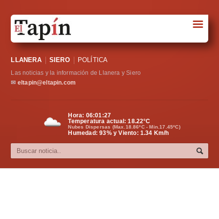
☰
Portada
LLANERA
SIERO
POLÍTICA
Sociedad
Las noticias y la información de Llanera y Siero
Política
✉
eltapin@eltapin.com
Deportes
Hora:
06:01:27
Temperatura actual:
18.22
°C
Varios
Nubes Dispersas (Max.18.86ºC - Min.17.45ºC)
Humedad: 93% y Viento: 1.34 Km/h
Cultura
Asturias
Videos
Carta al director