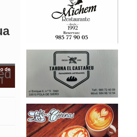
ua
zo de