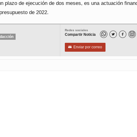
un plazo de ejecución de dos meses, es una actuación finan
 presupuesto de 2022.
Redes sociales
Compartir Noticia


dacción
Enviar por correo
✉