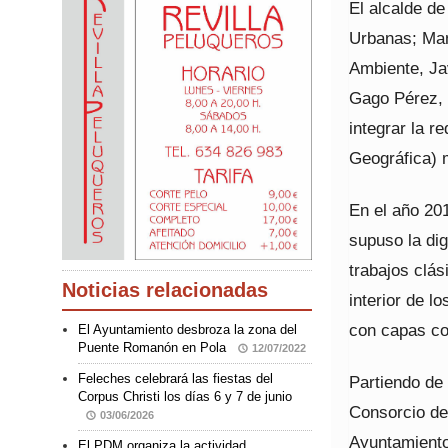
El alcalde de
Urbanas; Man
Ambiente, Ja
Gago Pérez, 
integrar la 
Geográfica) 
En el año 20
supuso la di
trabajos clá
Noticias relacionadas
interior de l
con capas con
El Ayuntamiento desbroza la zona del
Puente Romanón en Pola
12/07/2022
Feleches celebrará las fiestas del
Partiendo de 
Corpus Christi los días 6 y 7 de junio
Consorcio de
03/06/2026
Ayuntamiento,
El PDM organiza la actividad