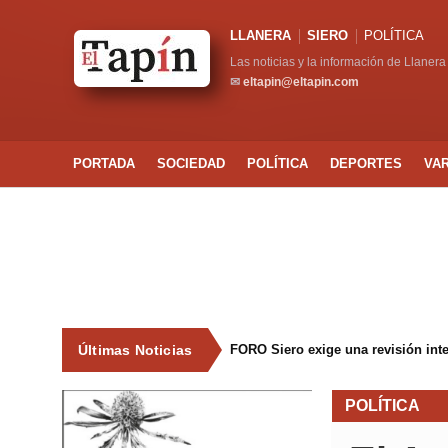
LLANERA
SIERO
POLÍTICA
Las noticias y la información de Llanera
✉
eltapin@eltapin.com
PORTADA
SOCIEDAD
POLÍTICA
DEPORTES
VA
Últimas Noticias
FORO Siero exige una revisión int
POLÍTICA