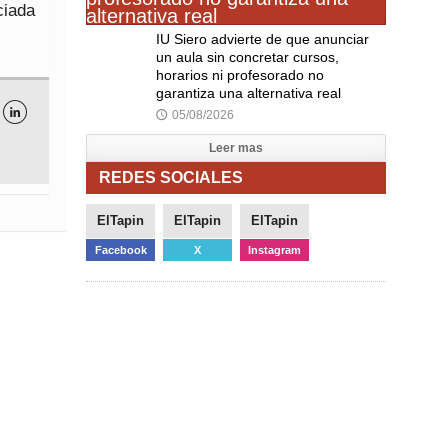
ciada
IU Siero advierte de que anunciar
un aula sin concretar cursos,
horarios ni profesorado no
garantiza una alternativa real

05/08/2026
🕔
Leer mas
REDES SOCIALES
ElTapin
ElTapin
ElTapin
Facebook
X
Instagram