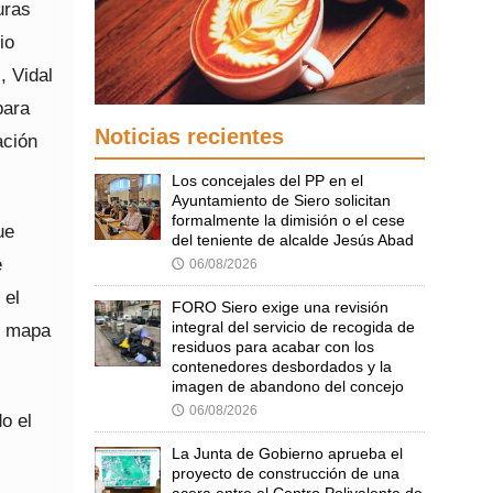
uras
io
, Vidal
para
Noticias recientes
ación
Los concejales del PP en el
Ayuntamiento de Siero solicitan
formalmente la dimisión o el cese
ue
del teniente de alcalde Jesús Abad
e
06/08/2026
🕔
 el
FORO Siero exige una revisión
integral del servicio de recogida de
un mapa
residuos para acabar con los
contenedores desbordados y la
imagen de abandono del concejo
06/08/2026
🕔
o el
La Junta de Gobierno aprueba el
proyecto de construcción de una
acera entre el Centro Polivalente de