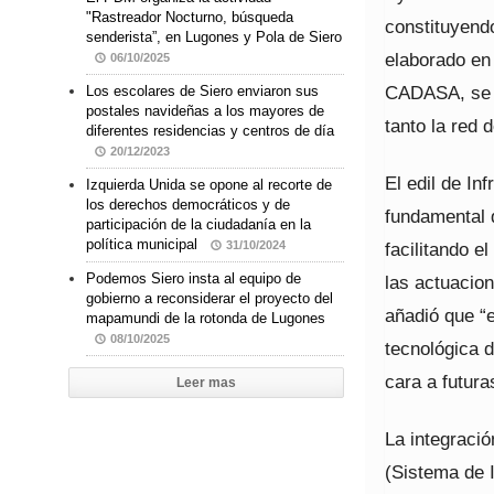
"Rastreador Nocturno, búsqueda
constituyendo
senderista”, en Lugones y Pola de Siero
elaborado en
06/10/2025
CADASA, se i
Los escolares de Siero enviaron sus
postales navideñas a los mayores de
tanto la red
diferentes residencias y centros de día
20/12/2023
El edil de In
Izquierda Unida se opone al recorte de
los derechos democráticos y de
fundamental 
participación de la ciudadanía en la
política municipal
facilitando e
31/10/2024
Podemos Siero insta al equipo de
las actuacio
gobierno a reconsiderar el proyecto del
añadió que “
mapamundi de la rotonda de Lugones
08/10/2025
tecnológica 
cara a futura
Leer mas
La integració
(Sistema de 