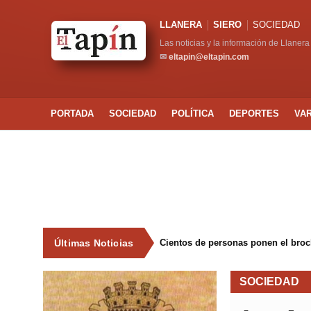
LLANERA
SIERO
SOCIEDAD
Las noticias y la información de Llanera
✉
eltapin@eltapin.com
PORTADA
SOCIEDAD
POLÍTICA
DEPORTES
VA
Últimas Noticias
Cientos de personas ponen el broche
SOCIEDAD