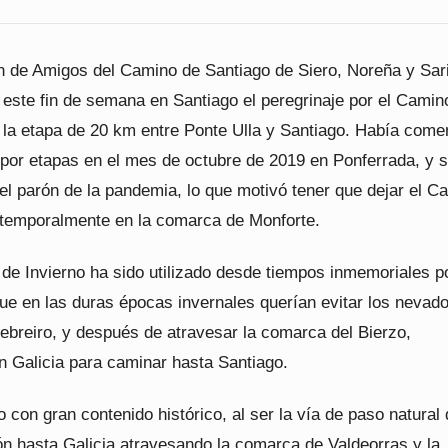
n de Amigos del Camino de Santiago de Siero, Noreña y Sar
 este fin de semana en Santiago el peregrinaje por el Camin
n la etapa de 20 km entre Ponte Ulla y Santiago. Había com
por etapas en el mes de octubre de 2019 en Ponferrada, y s
el parón de la pandemia, lo que motivó tener que dejar el C
 temporalmente en la comarca de Monforte.
de Invierno ha sido utilizado desde tiempos inmemoriales po
que en las duras épocas invernales querían evitar los nevad
ebreiro, y después de atravesar la comarca del Bierzo,
n Galicia para caminar hasta Santiago.
con gran contenido histórico, al ser la vía de paso natural
ón hasta Galicia atravesando la comarca de Valdeorras y la