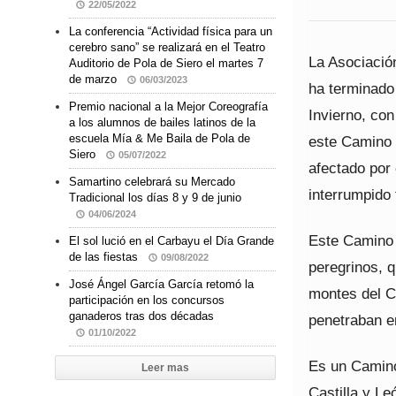
22/05/2022
La conferencia “Actividad física para un
cerebro sano” se realizará en el Teatro
La Asociació
Auditorio de Pola de Siero el martes 7
de marzo
06/03/2023
ha terminado
Premio nacional a la Mejor Coreografía
Invierno, co
a los alumnos de bailes latinos de la
escuela Mía & Me Baila de Pola de
este Camino 
Siero
05/07/2022
afectado por 
Samartino celebrará su Mercado
interrumpido
Tradicional los días 8 y 9 de junio
04/06/2024
Este Camino 
El sol lució en el Carbayu el Día Grande
de las fiestas
09/08/2022
peregrinos, 
José Ángel García García retomó la
montes del C
participación en los concursos
ganaderos tras dos décadas
penetraban e
01/10/2022
Es un Camino 
Leer mas
Castilla y Le