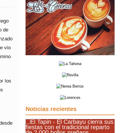
iego
o de
enzado
e vio
amino
r los
os
Noticias recientes
 desde