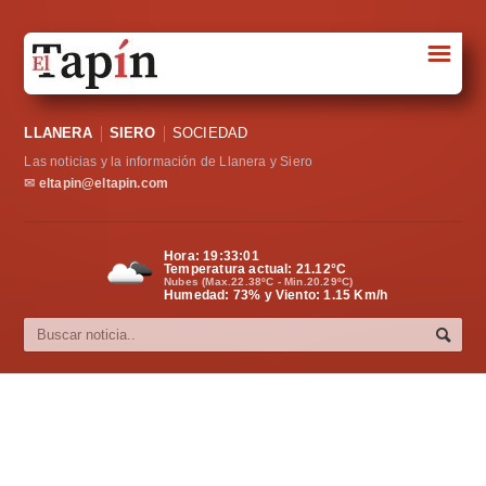
☰
Portada
LLANERA
SIERO
SOCIEDAD
Sociedad
Las noticias y la información de Llanera y Siero
Política
✉
eltapin@eltapin.com
Deportes
Hora:
19:33:02
Temperatura actual:
21.12
°C
Varios
Nubes (Max.22.38ºC - Min.20.29ºC)
Humedad: 73% y Viento: 1.15 Km/h
Cultura
Asturias
Videos
Carta al director