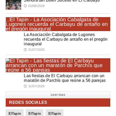
Señora del Buen Suceso en El Carbayu
02/08/2026
🕔
La Asociación Cabalgata de Lugones
recuerda el Carbayu de antaño en el pregón
inaugural
31/07/2026
🕔
Las fiestas de El Carbayu arrancan con un
maratón de Parchís que reúne a 56 parejas
31/07/2026
🕔
Leer mas
REDES SOCIALES
ElTapin
ElTapin
ElTapin