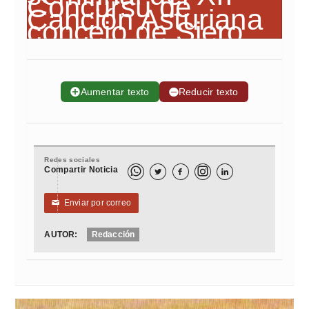
➕
Aumentar texto
➖
Reducir texto
Redes sociales
Compartir Noticia



Enviar por correo
✉
AUTOR:
Redacción