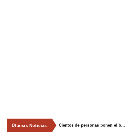
Últimas Noticias
Cientos de personas ponen el broche final a las fiestas de La Salud de Lieres con la tradicional merienda