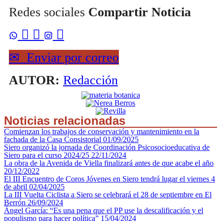
Redes sociales
Compartir Noticia



✉
Enviar por correo
AUTOR:
Redacción
Noticias relacionadas
Comienzan los trabajos de conservación y mantenimiento en la
fachada de la Casa Consistorial
01/09/2025
Siero organizó la jornada de Coordinación Psicosocioeducativa de
Siero para el curso 2024/25
22/11/2024
La obra de la Avenida de Viella finalizará antes de que acabe el año
20/12/2022
El III Encuentro de Coros Jóvenes en Siero tendrá lugar el viernes 4
de abril
02/04/2025
La III Vuelta Ciclista a Siero se celebrará el 28 de septiembre en El
Berrón
26/09/2024
Ángel García: “Es una pena que el PP use la descalificación y el
populismo para hacer política”
15/04/2024