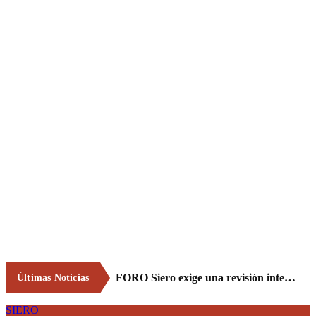
FORO Siero exige una revisión integral del servicio de recogida de residuos para acabar con los contenedores desbordados y la imagen de abandono del concejo
Últimas Noticias
SIERO