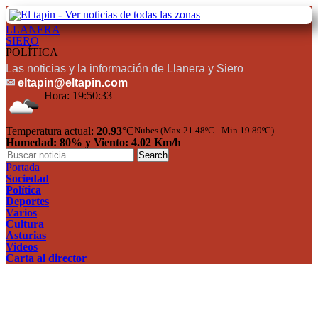
LLANERA
SIERO
POLÍTICA
Las noticias y la información de Llanera y Siero
✉
eltapin@eltapin.com
Hora:
19:50:33
Temperatura actual:
20.93
°C
Nubes (Max.21.48ºC - Min.19.89ºC)
Humedad: 80% y Viento: 4.02 Km/h
Portada
Sociedad
Política
Deportes
Varios
Cultura
Asturias
Videos
Carta al director