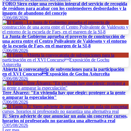
FORO Siero exige una revisión integral del servicio de recogida
de residuos para acabar con los contenedores desbordados y la
imagen de abandono del concejo
🕔
06/08/2026
La Junta de Gobierno aprueba el proyecto de construcción de
una acera entre el Centro Polivalente de Valdesoto y el entorno
de la escuela de Faes, en el margen de la SI-8
🕔
06/08/2026
Abierta la convocatoria de subvenciones para la participación
en el XVI ConcursoExposición de Gochu Asturcelta
🕔
06/08/2026
Tere Álvarez: "En vivienda hay que elegir: proteger a la gente
o amparar la especulación"
🕔
06/08/2026
IU Siero advierte de que anunciar un aula sin concretar cursos,
horarios ni profesorado no garantiza una alternativa real
🕔
05/08/2026
Leer mas