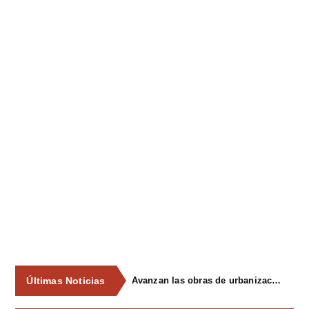
Últimas Noticias
Avanzan las obras de urbanización del parque de La Reconquista, en los terrenos del antiguo matadero de Pola de Siero