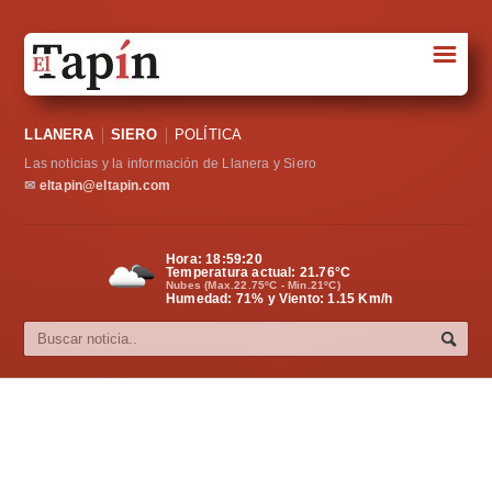
☰
Portada
LLANERA
SIERO
POLÍTICA
Sociedad
Las noticias y la información de Llanera y Siero
Política
✉
eltapin@eltapin.com
Deportes
Hora:
18:59:20
Temperatura actual:
21.76
°C
Varios
Nubes (Max.22.75ºC - Min.21ºC)
Humedad: 71% y Viento: 1.15 Km/h
Cultura
Asturias
Videos
Carta al director