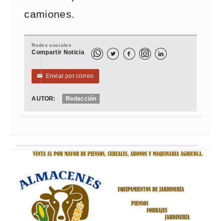
camiones.
Redes sociales
Compartir Noticia



Enviar por correo
✉
AUTOR:
Redacción