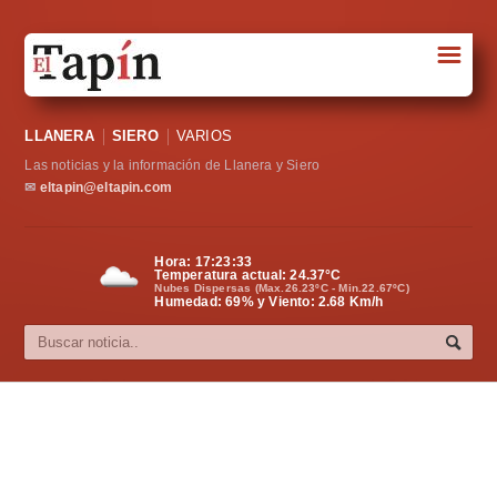
☰
Portada
LLANERA
SIERO
VARIOS
Sociedad
Las noticias y la información de Llanera y Siero
Política
✉
eltapin@eltapin.com
Deportes
Hora:
17:23:34
Temperatura actual:
24.37
°C
Varios
Nubes Dispersas (Max.26.23ºC - Min.22.67ºC)
Humedad: 69% y Viento: 2.68 Km/h
Cultura
Asturias
Videos
Carta al director