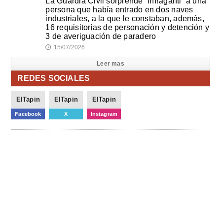
La Guardia Civil sorprende “infraganti” a una
persona que había entrado en dos naves
industriales, a la que le constaban, además,
16 requisitorias de personación y detención y
3 de averiguación de paradero
15/07/2026
🕔
Leer mas
REDES SOCIALES
ElTapin
ElTapin
ElTapin
Facebook
X
Instagram