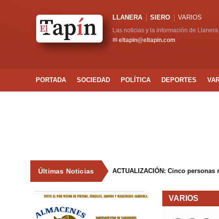
LLANERA
SIERO
VARIOS
Las noticias y la información de Llanera
✉
eltapin@eltapin.com
PORTADA
SOCIEDAD
POLÍTICA
DEPORTES
VA
Últimas Noticias
ACTUALIZACIÓN: Cinco personas resu
VARIOS