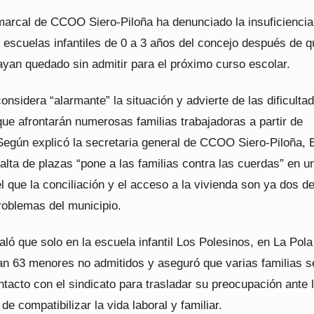
arcal de CCOO Siero-Piloña ha denunciado la insuficiencia
 escuelas infantiles de 0 a 3 años del concejo después de 
ayan quedado sin admitir para el próximo curso escolar.
considera “alarmante” la situación y advierte de las dificulta
que afrontarán numerosas familias trabajadoras a partir de
Según explicó la secretaria general de CCOO Siero-Piloña, 
falta de plazas “pone a las familias contra las cuerdas” en u
l que la conciliación y el acceso a la vivienda son ya dos de
roblemas del municipio.
ló que solo en la escuela infantil Los Polesinos, en La Pola
zan 63 menores no admitidos y aseguró que varias familias s
tacto con el sindicato para trasladar su preocupación ante 
de compatibilizar la vida laboral y familiar.