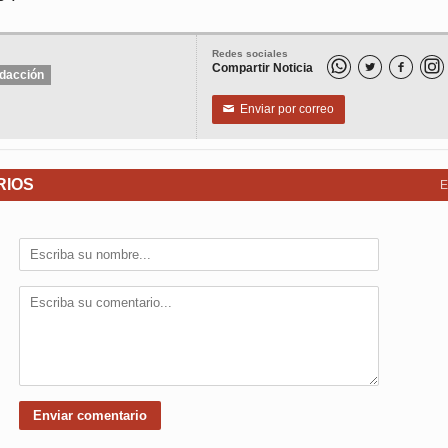
Redes sociales
Compartir Noticia


dacción
Enviar por correo
✉
RIOS
E