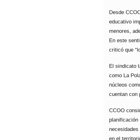
Desde CCOO d
educativo imp
menores, ade
En este senti
criticó que 
El sindicato 
como La Pola
núcleos como
cuentan con p
CCOO conside
planificación
necesidades d
en el territori