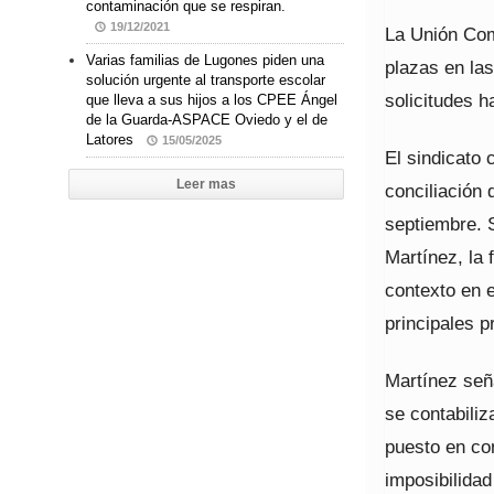
contaminación que se respiran.
19/12/2021
La Unión Com
Varias familias de Lugones piden una
plazas en las
solución urgente al transporte escolar
solicitudes h
que lleva a sus hijos a los CPEE Ángel
de la Guarda-ASPACE Oviedo y el de
Latores
15/05/2025
El sindicato 
Leer mas
conciliación 
septiembre. 
Martínez, la 
contexto en e
principales p
Martínez seña
se contabili
puesto en con
imposibilidad 