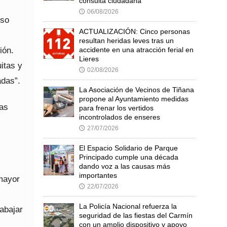
consulta ciudadana
06/08/2026
🕔
rso
ACTUALIZACIÓN: Cinco personas
resultan heridas leves tras un
ión.
accidente en una atracción ferial en
Lieres
itas y
02/08/2026
🕔
adas”.
La Asociación de Vecinos de Tiñana
propone al Ayuntamiento medidas
nas
para frenar los vertidos
incontrolados de enseres
27/07/2026
🕔
El Espacio Solidario de Parque
Principado cumple una década
dando voz a las causas más
importantes
mayor
22/07/2026
🕔
La Policía Nacional refuerza la
rabajar
seguridad de las fiestas del Carmín
con un amplio dispositivo y apoyo