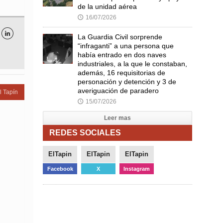
de la unidad aérea
16/07/2026
🕔

La Guardia Civil sorprende
“infraganti” a una persona que
había entrado en dos naves
industriales, a la que le constaban,
además, 16 requisitorias de
personación y detención y 3 de
averiguación de paradero
l Tapín
15/07/2026
🕔
Leer mas
REDES SOCIALES
ElTapin
ElTapin
ElTapin
Facebook
X
Instagram