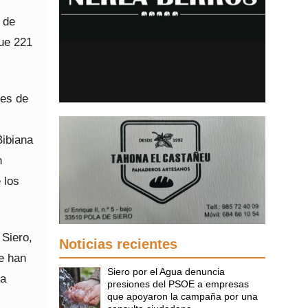
 de
que 221
des de
Bibiana
n
 los
 Siero,
Noticias recientes
e han
Siero por el Agua denuncia
la
presiones del PSOE a empresas
que apoyaron la campaña por una