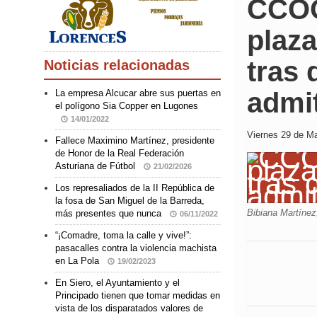
CCOO
plaza
tras
Noticias relacionadas
admit
La empresa Alcucar abre sus puertas en
el polígono Sia Copper en Lugones
14/01/2022
Viernes 29 de Ma
Fallece Maximino Martínez, presidente
de Honor de la Real Federación
Asturiana de Fútbol
21/02/2026
Los represaliados de la II República de
la fosa de San Miguel de la Barreda,
Bibiana Martínez
más presentes que nunca
06/11/2022
“¡Comadre, toma la calle y vive!”:
pasacalles contra la violencia machista
en La Pola
19/02/2023
En Siero, el Ayuntamiento y el
Principado tienen que tomar medidas en
vista de los disparatados valores de